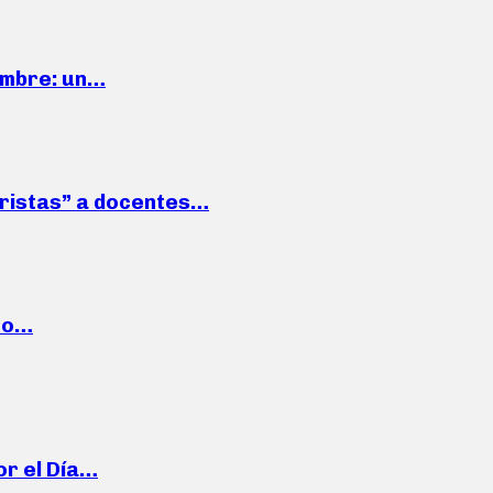
iembre: un…
roristas” a docentes…
cto…
or el Día…