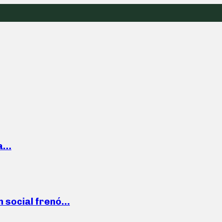
la…
n social frenó…