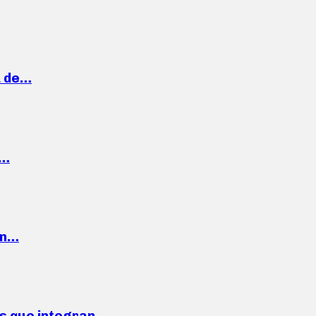
a de…
,…
ón…
ses que integran…