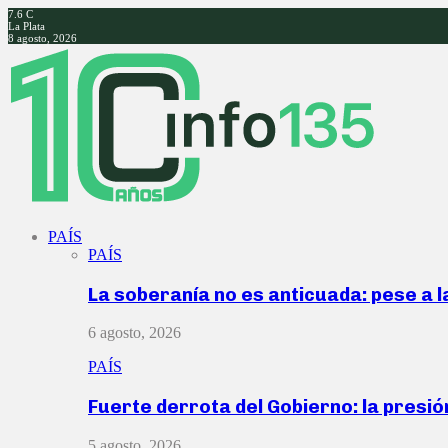
7.6
C
La Plata
8 agosto, 2026
Facebook
Twitter
Instagram
Youtube
PAÍS
PAÍS
La soberanía no es anticuada: pese a 
6 agosto, 2026
PAÍS
Fuerte derrota del Gobierno: la presió
5 agosto, 2026