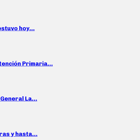
 estuvo hoy…
Atención Primaria…
e General La…
pras y hasta…