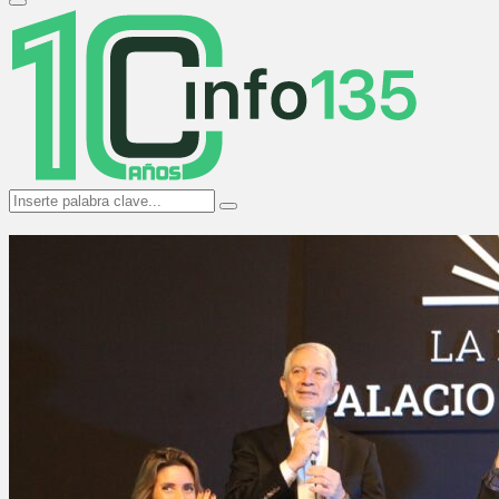
Primary
Menu
Search
Search
for: