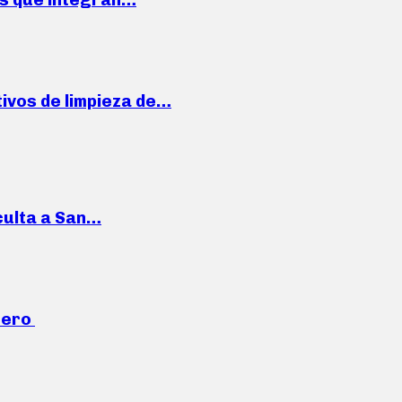
ivos de limpieza de…
culta a San…
mero