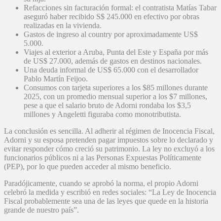
Refacciones sin facturación formal: el contratista Matías Tabar
aseguró haber recibido S$ 245.000 en efectivo por obras
realizadas en la vivienda.
Gastos de ingreso al country por aproximadamente US$
5.000.
Viajes al exterior a Aruba, Punta del Este y España por más
de US$ 27.000, además de gastos en destinos nacionales.
Una deuda informal de US$ 65.000 con el desarrollador
Pablo Martín Feijoo.
Consumos con tarjeta superiores a los $85 millones durante
2025, con un promedio mensual superior a los $7 millones,
pese a que el salario bruto de Adorni rondaba los $3,5
millones y Angeletti figuraba como monotributista.
La conclusión es sencilla. Al adherir al régimen de Inocencia Fiscal,
Adorni y su esposa pretenden pagar impuestos sobre lo declarado y
evitar responder cómo creció su patrimonio. La ley no excluyó a los
funcionarios públicos ni a las Personas Expuestas Políticamente
(PEP), por lo que pueden acceder al mismo beneficio.
Paradójicamente, cuando se aprobó la norma, el propio Adorni
celebró la medida y escribió en redes sociales: “La Ley de Inocencia
Fiscal probablemente sea una de las leyes que quede en la historia
grande de nuestro país”.