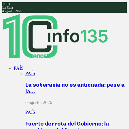
11.5
C
La Plata
8 agosto, 2026
Facebook
Twitter
Instagram
Youtube
PAÍS
PAÍS
La soberanía no es anticuada: pese a
la…
6 agosto, 2026
PAÍS
Fuerte derrota del Gobierno: la