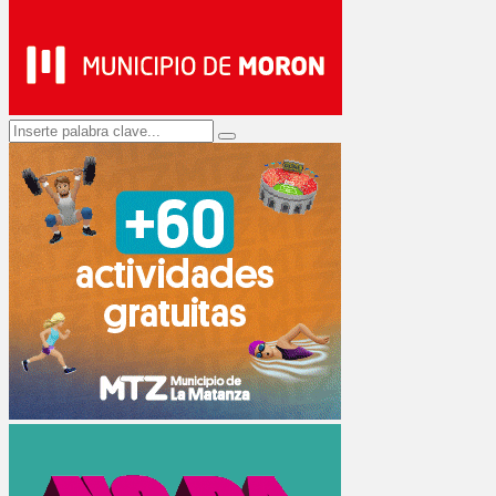
Search
Search
for: