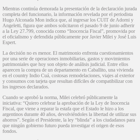
Mientras continúa demorada la presentación de la declaración jurada
completa del funcionario, la información revelada por el periodista
Hugo Alconada Mon indica que, al ingresar los CUIT de Adorni y
Angeletti, figura que ambos solicitaron el pasado 9 de junio adherir
a la Ley 27.799, conocida como “Inocencia Fiscal”, promovida por
el oficialismo y defendida públicamente por Javier Milei y José Luis
Espert.
La decisión no es menor. El matrimonio enfrenta cuestionamientos
por una serie de operaciones inmobiliarias, gastos y movimientos
patrimoniales que hoy son objeto de análisis judicial. Entre ellos
aparecen la compra de un departamento en Caballito, una vivienda
en el country Indio Cuá, costosas remodelaciones, viajes al exterior
y consumos con tarjeta que resultan difíciles de compatibilizar con
los ingresos declarados.
Cuando se aprobó la norma, Milei celebró públicamente la
iniciativa: “Quiero celebrar la aprobación de la Ley de Inocencia
Fiscal, que viene a reparar la estafa que el Estado le hizo a los
argentinos durante 40 años, devolviéndoles la libertad de utilizar sus
ahorros”. Según el Presidente, la ley “blinda” a los ciudadanos para
que ningún gobierno futuro pueda investigar el origen de esos
fondos.