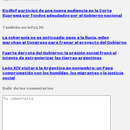
Kicillof participó de una nueva audiencia en la Corte
Suprema por fondos adeudados por el Gobierno nacional
También en info135
La soberanía no es anticuada: pese a la lluvia, miles
marchan al Congreso para frenar el proyecto del Gobierno
Fuerte derrota del Gobierno: la presión social frenó el
intento de extranjerizar las tierras argentinas
León XIV visitará la Argentina en noviembre: un Papa
comprometido con los humildes, los migrantes y la justicia
social
Salir de los comentarios