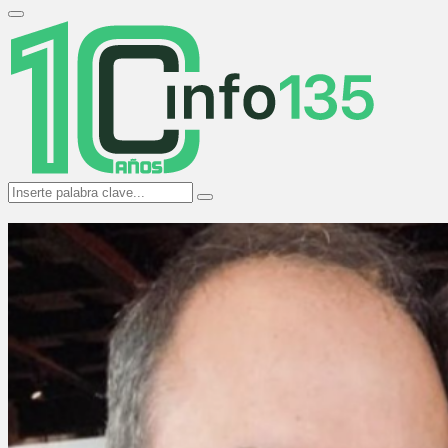
Search
for:
Primary
Menu
Search
Search
for: