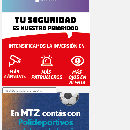
Search
Search
for: