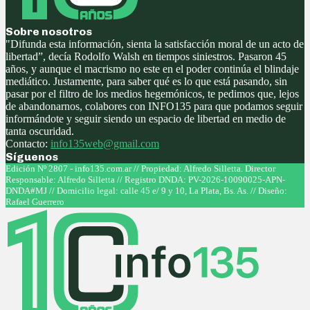
Sobre nosotros
"Difunda esta información, sienta la satisfacción moral de un acto de
libertad”, decía Rodolfo Walsh en tiempos siniestros. Pasaron 45
años, y aunque el macrismo no este en el poder continúa el blindaje
mediático. Justamente, para saber qué es lo que está pasando, sin
pasar por el filtro de los medios hegemónicos, te pedimos que, lejos
de abandonarnos, colabores con INFO135 para que podamos seguir
informándote y seguir siendo un espacio de libertad en medio de
tanta oscuridad.
Contacto:
info135web@gmail.com
Síguenos
Facebook
Twitter
Instagram
Youtube
Edición Nº 2807 - info135.com.ar // Propiedad: Alfredo Silletta. Director
Responsable: Alfredo Silletta // Registro DNDA: PV-2026-10090025-APN-
DNDA#MJ // Domicilio legal: calle 45 e/ 9 y 10, La Plata, Bs. As. // Diseño:
Rafael Guerrero