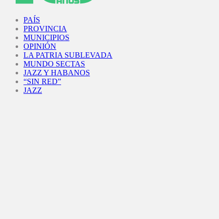
Facebook
Twitter
Instagram
Youtube
PAÍS
PROVINCIA
MUNICIPIOS
OPINIÓN
LA PATRIA SUBLEVADA
MUNDO SECTAS
JAZZ Y HABANOS
“SIN RED”
JAZZ