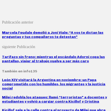
Publicación anterior
Marcela Feudale demolió a Joni Viale: “A vos te dictan las
preguntas y tus compañeros te detestan”
siguiente Publicación
Tarifazo sin freno: mientras el escándalo Adorni copa las
pantallas, viajar al trabajo vuelve a ser más caro
También en info135
León XIV visitará la Argentina en noviembre: un Papa
comprometido con los humildes, los migrantes y la justicia
social
Milei redobla los ataques: llamó “terroristas” a docentes y
estudiantes y volvió a cargar contra Kicillof y Cristina
Kicillof sale a la calle contra el proyecto de Milei que abre