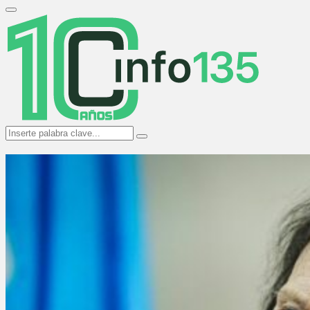
Search
for:
Primary
Menu
Search
Search
for: