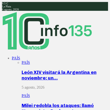
9.5
C
La Plata
6 agosto, 2026
Facebook
Twitter
Instagram
Youtube
PAÍS
PAÍS
León XIV visitará la Argentina en
noviembre: un…
5 agosto, 2026
PAÍS
Milei redobla los ataques: llamó