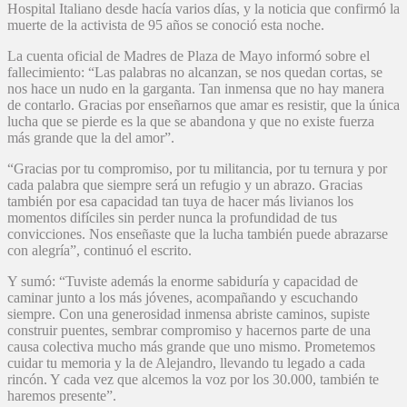
Hospital Italiano desde hacía varios días, y la noticia que confirmó la
muerte de la activista de 95 años se conoció esta noche.
La cuenta oficial de Madres de Plaza de Mayo informó sobre el
fallecimiento: “Las palabras no alcanzan, se nos quedan cortas, se
nos hace un nudo en la garganta. Tan inmensa que no hay manera
de contarlo. Gracias por enseñarnos que amar es resistir, que la única
lucha que se pierde es la que se abandona y que no existe fuerza
más grande que la del amor”.
“Gracias por tu compromiso, por tu militancia, por tu ternura y por
cada palabra que siempre será un refugio y un abrazo. Gracias
también por esa capacidad tan tuya de hacer más livianos los
momentos difíciles sin perder nunca la profundidad de tus
convicciones. Nos enseñaste que la lucha también puede abrazarse
con alegría”, continuó el escrito.
Y sumó: “Tuviste además la enorme sabiduría y capacidad de
caminar junto a los más jóvenes, acompañando y escuchando
siempre. Con una generosidad inmensa abriste caminos, supiste
construir puentes, sembrar compromiso y hacernos parte de una
causa colectiva mucho más grande que uno mismo. Prometemos
cuidar tu memoria y la de Alejandro, llevando tu legado a cada
rincón. Y cada vez que alcemos la voz por los 30.000, también te
haremos presente”.