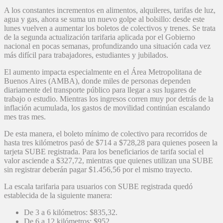
A los constantes incrementos en alimentos, alquileres, tarifas de luz,
agua y gas, ahora se suma un nuevo golpe al bolsillo: desde este
lunes vuelven a aumentar los boletos de colectivos y trenes. Se trata
de la segunda actualización tarifaria aplicada por el Gobierno
nacional en pocas semanas, profundizando una situación cada vez
más difícil para trabajadores, estudiantes y jubilados.
El aumento impacta especialmente en el Área Metropolitana de
Buenos Aires (AMBA), donde miles de personas dependen
diariamente del transporte público para llegar a sus lugares de
trabajo o estudio. Mientras los ingresos corren muy por detrás de la
inflación acumulada, los gastos de movilidad continúan escalando
mes tras mes.
De esta manera, el boleto mínimo de colectivo para recorridos de
hasta tres kilómetros pasó de $714 a $728,28 para quienes poseen la
tarjeta SUBE registrada. Para los beneficiarios de tarifa social el
valor asciende a $327,72, mientras que quienes utilizan una SUBE
sin registrar deberán pagar $1.456,56 por el mismo trayecto.
La escala tarifaria para usuarios con SUBE registrada quedó
establecida de la siguiente manera:
De 3 a 6 kilómetros: $835,32.
De 6 a 12 kilómetros: $952.