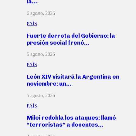
la…
6 agosto, 2026
PAÍS
Fuerte derrota del Gobierno: la
presión social frenó…
5 agosto, 2026
PAÍS
León XIV visitará la Argentina en
noviembre: un…
5 agosto, 2026
PAÍS
Milei redobla los ataques: llamó
“terroristas” a docentes…