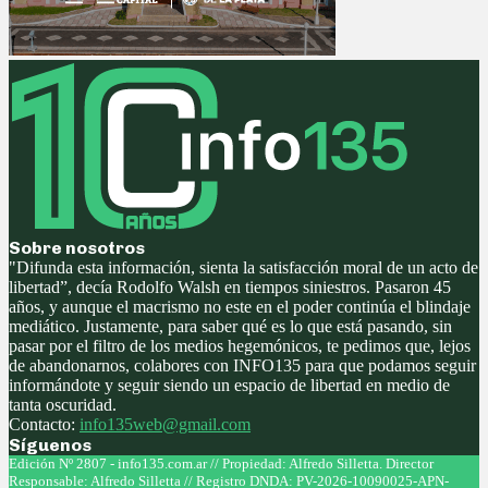
Sobre nosotros
"Difunda esta información, sienta la satisfacción moral de un acto de
libertad”, decía Rodolfo Walsh en tiempos siniestros. Pasaron 45
años, y aunque el macrismo no este en el poder continúa el blindaje
mediático. Justamente, para saber qué es lo que está pasando, sin
pasar por el filtro de los medios hegemónicos, te pedimos que, lejos
de abandonarnos, colabores con INFO135 para que podamos seguir
informándote y seguir siendo un espacio de libertad en medio de
tanta oscuridad.
Contacto:
info135web@gmail.com
Síguenos
Facebook
Twitter
Instagram
Youtube
Edición Nº 2807 - info135.com.ar // Propiedad: Alfredo Silletta. Director
Responsable: Alfredo Silletta // Registro DNDA: PV-2026-10090025-APN-