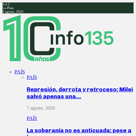
6.4
C
La Plata
9 agosto, 2026
Facebook
Twitter
Instagram
Youtube
PAÍS
PAÍS
Represión, derrota y retroceso: Milei
salvó apenas una…
7 agosto, 2026
PAÍS
La soberanía no es anticuada: pese a