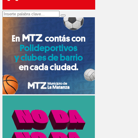
Search
Search
for: