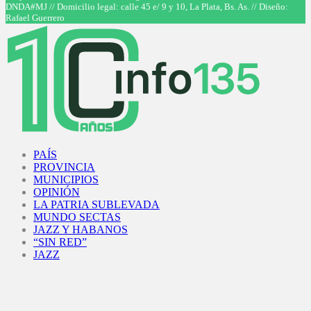
DNDA#MJ // Domicilio legal: calle 45 e/ 9 y 10, La Plata, Bs. As. // Diseño:
Rafael Guerrero
Facebook
Twitter
Instagram
Youtube
PAÍS
PROVINCIA
MUNICIPIOS
OPINIÓN
LA PATRIA SUBLEVADA
MUNDO SECTAS
JAZZ Y HABANOS
“SIN RED”
JAZZ