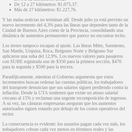
De 12 a 27 kilómetros: $1.075,37.
Más de 27 kilómetros: $1.227,76.
Y las malas noticias no terminan allí. Desde julio ya está previsto un
nuevo incremento del 4,3% para las líneas que dependen tanto de la
Ciudad de Buenos Aires como de la Provincia, consolidando una
dinámica de aumentos permanentes que parece no encontrar techo.
Los trenes tampoco escapan al ajuste. Las líneas Mitre, Sarmiento,
San Martín, Urquiza, Roca, Belgrano Norte y Belgrano Sur
aplicaron una suba del 12,9%. Los nuevos valores para pasajeros
con SUBE registrada son de $350 para la primera sección, $470
para la segunda y $590 para la tercera.
Paradójicamente, mientras el Gobierno argumenta que estos
incrementos buscan ordenar las cuentas públicas, los trabajadores
del transporte denuncian que sus salarios siguen perdiendo contra la
inflación. Desde la UTA sostienen que existe un atraso salarial
cercano al 15% y reclaman una urgente recomposición de ingresos.
A su vez, las cámaras empresarias aseguran que los aumentos
autorizados siguen estando por debajo de los costos operativos del
sector.
La consecuencia es evidente: los usuarios pagan cada vez más, los
trabajadores cobran cada vez menos en términos reales y las