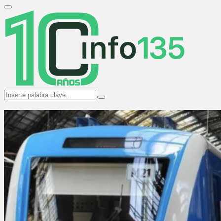
Search
for:
Primary
Menu
Search
Search
for: