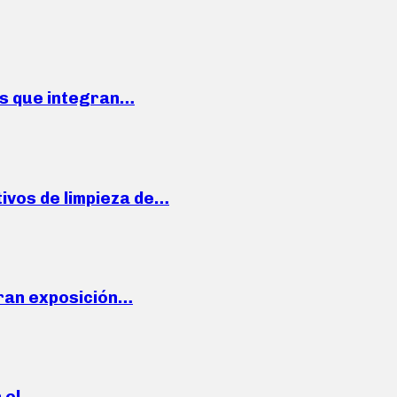
ses que integran…
ivos de limpieza de…
ran exposición…
n el…