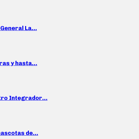
e General La…
pras y hasta…
ntro Integrador…
mascotas de…