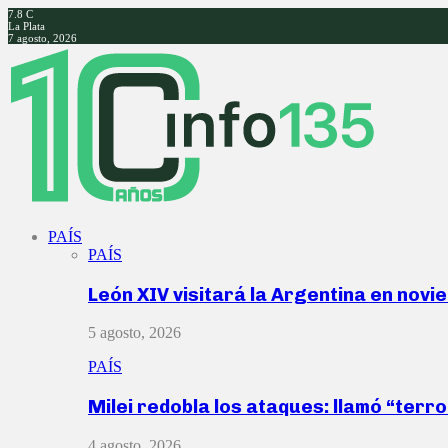
7.8
C
La Plata
7 agosto, 2026
Facebook
Twitter
Instagram
Youtube
PAÍS
PAÍS
León XIV visitará la Argentina en nov
5 agosto, 2026
PAÍS
Milei redobla los ataques: llamó “ter
4 agosto, 2026