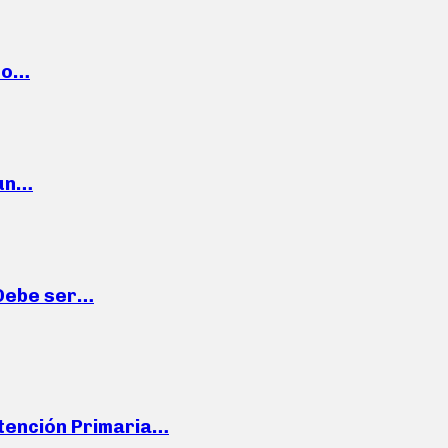
cto…
 un…
“Debe ser…
Atención Primaria…