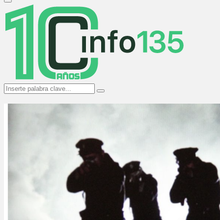
Primary
Menu
Search
Search
for: