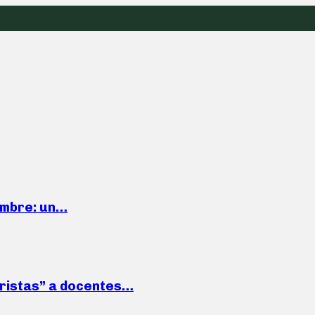
iembre: un…
roristas” a docentes…