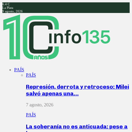
6.4
C
La Plata
9 agosto, 2026
Facebook
Twitter
Instagram
Youtube
PAÍS
PAÍS
Represión, derrota y retroceso: Milei
salvó apenas una…
7 agosto, 2026
PAÍS
La soberanía no es anticuada: pese a