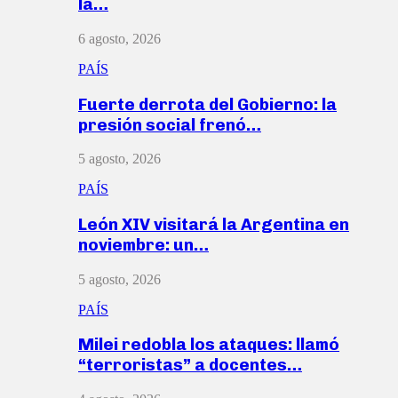
la…
6 agosto, 2026
PAÍS
Fuerte derrota del Gobierno: la
presión social frenó…
5 agosto, 2026
PAÍS
León XIV visitará la Argentina en
noviembre: un…
5 agosto, 2026
PAÍS
Milei redobla los ataques: llamó
“terroristas” a docentes…