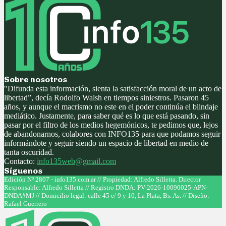
Sobre nosotros
"Difunda esta información, sienta la satisfacción moral de un acto de
libertad”, decía Rodolfo Walsh en tiempos siniestros. Pasaron 45
años, y aunque el macrismo no este en el poder continúa el blindaje
mediático. Justamente, para saber qué es lo que está pasando, sin
pasar por el filtro de los medios hegemónicos, te pedimos que, lejos
de abandonarnos, colabores con INFO135 para que podamos seguir
informándote y seguir siendo un espacio de libertad en medio de
tanta oscuridad.
Contacto:
info135web@gmail.com
Síguenos
Facebook
Twitter
Instagram
Youtube
Edición Nº 2807 - info135.com.ar // Propiedad: Alfredo Silletta. Director
Responsable: Alfredo Silletta // Registro DNDA: PV-2026-10090025-APN-
DNDA#MJ // Domicilio legal: calle 45 e/ 9 y 10, La Plata, Bs. As. // Diseño:
Rafael Guerrero