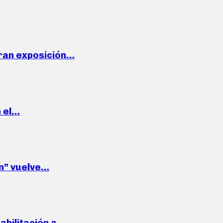
ran exposición…
n el…
wn” vuelve…
habilitación a…