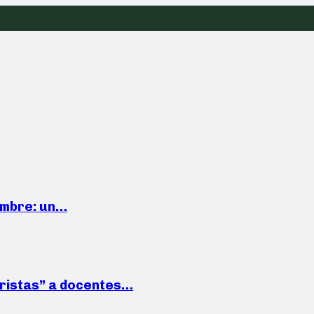
iembre: un…
roristas” a docentes…