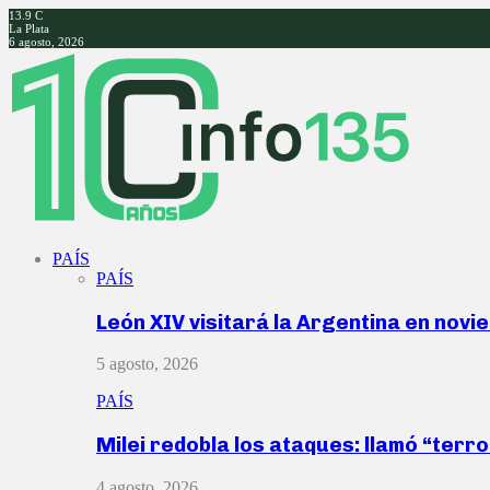
13.9
C
La Plata
6 agosto, 2026
Facebook
Twitter
Instagram
Youtube
PAÍS
PAÍS
León XIV visitará la Argentina en nov
5 agosto, 2026
PAÍS
Milei redobla los ataques: llamó “ter
4 agosto, 2026