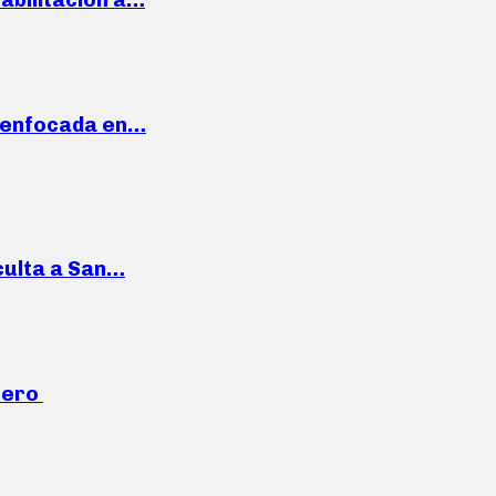
a enfocada en…
culta a San…
mero