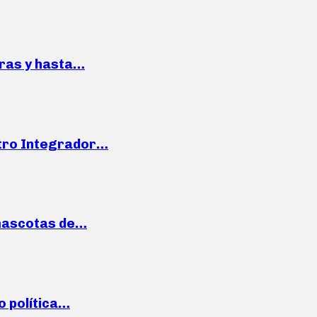
pras y hasta…
ntro Integrador…
mascotas de…
o política…