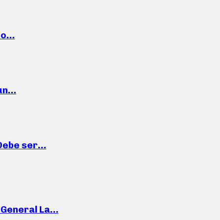
cto…
 un…
“Debe ser…
e General La…