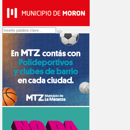
Search
Search
for: