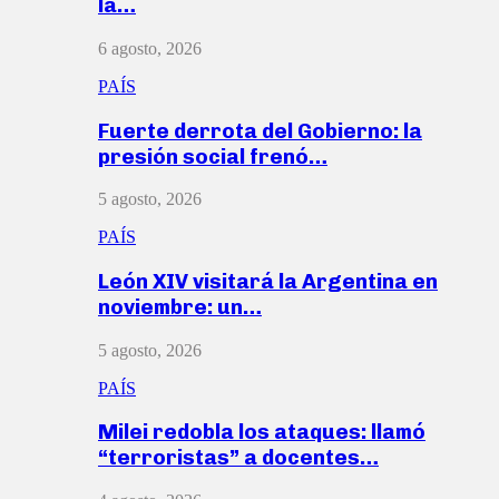
la…
6 agosto, 2026
PAÍS
Fuerte derrota del Gobierno: la
presión social frenó…
5 agosto, 2026
PAÍS
León XIV visitará la Argentina en
noviembre: un…
5 agosto, 2026
PAÍS
Milei redobla los ataques: llamó
“terroristas” a docentes…