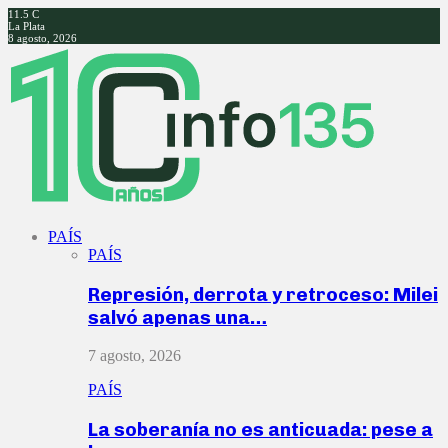
11.5
C
La Plata
8 agosto, 2026
Facebook
Twitter
Instagram
Youtube
PAÍS
PAÍS
Represión, derrota y retroceso: Milei
salvó apenas una…
7 agosto, 2026
PAÍS
La soberanía no es anticuada: pese a