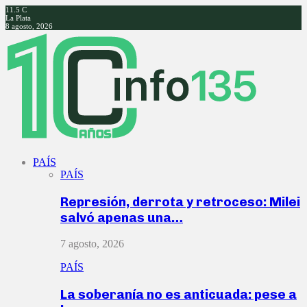
11.5
C
La Plata
8 agosto, 2026
Facebook
Twitter
Instagram
Youtube
PAÍS
PAÍS
Represión, derrota y retroceso: Milei
salvó apenas una…
7 agosto, 2026
PAÍS
La soberanía no es anticuada: pese a