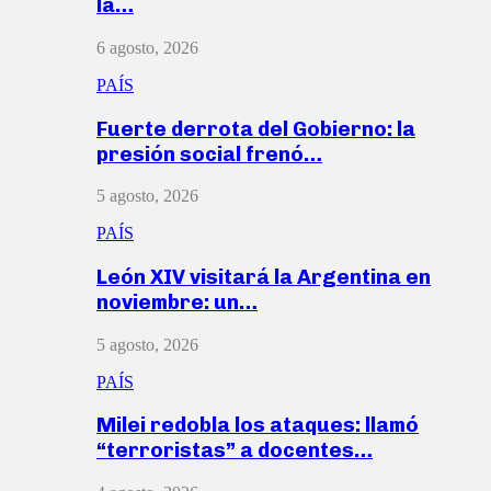
la…
6 agosto, 2026
PAÍS
Fuerte derrota del Gobierno: la
presión social frenó…
5 agosto, 2026
PAÍS
León XIV visitará la Argentina en
noviembre: un…
5 agosto, 2026
PAÍS
Milei redobla los ataques: llamó
“terroristas” a docentes…