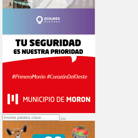
Search
Search
for: