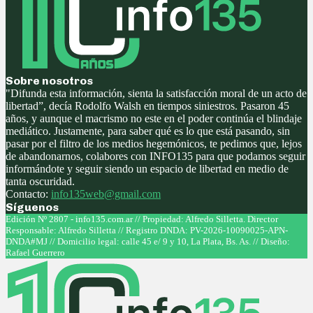
Sobre nosotros
"Difunda esta información, sienta la satisfacción moral de un acto de
libertad”, decía Rodolfo Walsh en tiempos siniestros. Pasaron 45
años, y aunque el macrismo no este en el poder continúa el blindaje
mediático. Justamente, para saber qué es lo que está pasando, sin
pasar por el filtro de los medios hegemónicos, te pedimos que, lejos
de abandonarnos, colabores con INFO135 para que podamos seguir
informándote y seguir siendo un espacio de libertad en medio de
tanta oscuridad.
Contacto:
info135web@gmail.com
Síguenos
Facebook
Twitter
Instagram
Youtube
Edición Nº 2807 - info135.com.ar // Propiedad: Alfredo Silletta. Director
Responsable: Alfredo Silletta // Registro DNDA: PV-2026-10090025-APN-
DNDA#MJ // Domicilio legal: calle 45 e/ 9 y 10, La Plata, Bs. As. // Diseño:
Rafael Guerrero