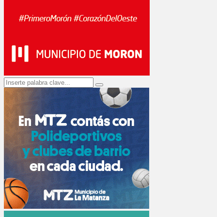
Search
Search
for: