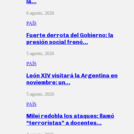
la…
6 agosto, 2026
PAÍS
Fuerte derrota del Gobierno: la
presión social frenó…
5 agosto, 2026
PAÍS
León XIV visitará la Argentina en
noviembre: un…
5 agosto, 2026
PAÍS
Milei redobla los ataques: llamó
“terroristas” a docentes…