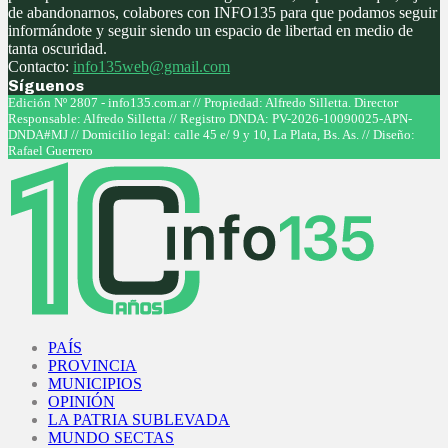
de abandonarnos, colabores con INFO135 para que podamos seguir
informándote y seguir siendo un espacio de libertad en medio de
tanta oscuridad.
Contacto:
info135web@gmail.com
Síguenos
Facebook
Twitter
Instagram
Youtube
Edición Nº 2807 - info135.com.ar // Propiedad: Alfredo Silletta. Director
Responsable: Alfredo Silletta // Registro DNDA: PV-2026-10090025-APN-
DNDA#MJ // Domicilio legal: calle 45 e/ 9 y 10, La Plata, Bs. As. // Diseño:
Rafael Guerrero
Facebook
Twitter
Instagram
Youtube
PAÍS
PROVINCIA
MUNICIPIOS
OPINIÓN
LA PATRIA SUBLEVADA
MUNDO SECTAS