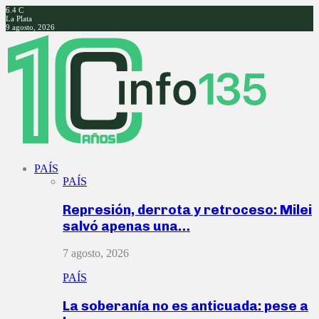
6.4
C
La Plata
9 agosto, 2026
Facebook
Twitter
Instagram
Youtube
PAÍS
PAÍS
Represión, derrota y retroceso: Milei
salvó apenas una…
7 agosto, 2026
PAÍS
La soberanía no es anticuada: pese a