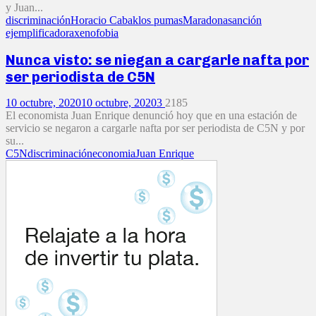
y Juan...
discriminación
Horacio Cabak
los pumas
Maradona
sanción
ejemplificadora
xenofobia
Nunca visto: se niegan a cargarle nafta por
ser periodista de C5N
10 octubre, 2020
10 octubre, 2020
3
2185
El economista Juan Enrique denunció hoy que en una estación de
servicio se negaron a cargarle nafta por ser periodista de C5N y por
su...
C5N
discriminación
economia
Juan Enrique