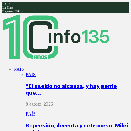
5.8
C
La Plata
9 agosto, 2026
Facebook
Twitter
Instagram
Youtube
PAÍS
PAÍS
“El sueldo no alcanza, y hay gente
que…
8 agosto, 2026
PAÍS
Represión, derrota y retroceso: Milei