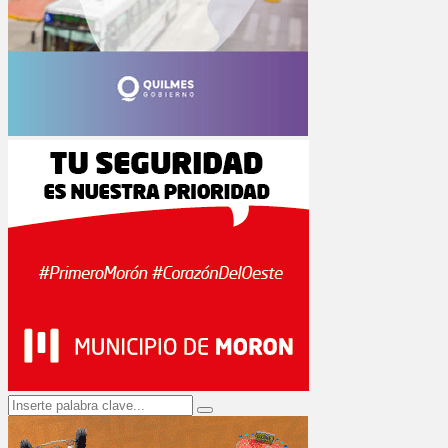
Search
Search
for: