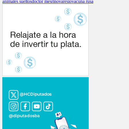
animales sueltos
doctor mesri
novaresio
vacuna rusa