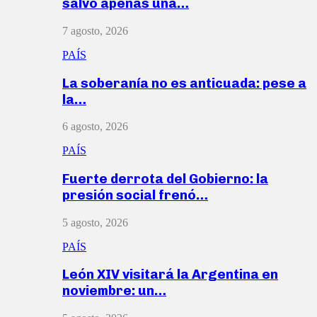
salvó apenas una…
7 agosto, 2026
PAÍS
La soberanía no es anticuada: pese a
la…
6 agosto, 2026
PAÍS
Fuerte derrota del Gobierno: la
presión social frenó…
5 agosto, 2026
PAÍS
León XIV visitará la Argentina en
noviembre: un…