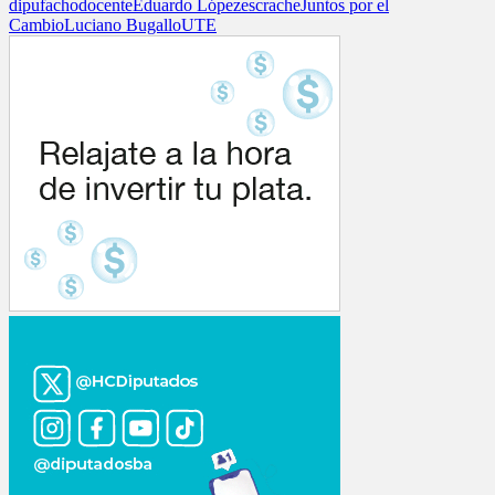
dipufacho
docente
Eduardo López
escrache
Juntos por el
Cambio
Luciano Bugallo
UTE