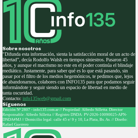
Sobre nosotros
"Difunda esta información, sienta la satisfacción moral de un acto de
libertad”, decía Rodolfo Walsh en tiempos siniestros. Pasaron 45
años, y aunque el macrismo no este en el poder continúa el blindaje
mediático. Justamente, para saber qué es lo que está pasando, sin
pasar por el filtro de los medios hegemónicos, te pedimos que, lejos
de abandonarnos, colabores con INFO135 para que podamos seguir
informándote y seguir siendo un espacio de libertad en medio de
tanta oscuridad.
Contacto:
info135web@gmail.com
Síguenos
Facebook
Twitter
Instagram
Youtube
Edición Nº 2807 - info135.com.ar // Propiedad: Alfredo Silletta. Director
Responsable: Alfredo Silletta // Registro DNDA: PV-2026-10090025-APN-
DNDA#MJ // Domicilio legal: calle 45 e/ 9 y 10, La Plata, Bs. As. // Diseño:
Rafael Guerrero