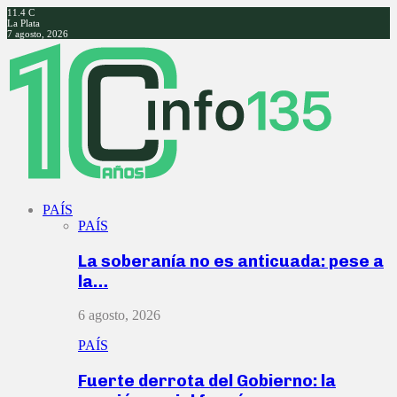
11.4
C
La Plata
7 agosto, 2026
Facebook
Twitter
Instagram
Youtube
PAÍS
PAÍS
La soberanía no es anticuada: pese a
la…
6 agosto, 2026
PAÍS
Fuerte derrota del Gobierno: la