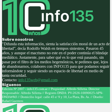
Sobre nosotros
"Difunda esta información, sienta la satisfacción moral de un acto de
libertad”, decía Rodolfo Walsh en tiempos siniestros. Pasaron 45
años, y aunque el macrismo no este en el poder continúa el blindaje
mediático. Justamente, para saber qué es lo que está pasando, sin
pasar por el filtro de los medios hegemónicos, te pedimos que, lejos
de abandonarnos, colabores con INFO135 para que podamos seguir
informándote y seguir siendo un espacio de libertad en medio de
tanta oscuridad.
Contacto:
info135web@gmail.com
Síguenos
Facebook
Twitter
Instagram
Youtube
Edición Nº 2807 - info135.com.ar // Propiedad: Alfredo Silletta. Director
Responsable: Alfredo Silletta // Registro DNDA: PV-2026-10090025-APN-
DNDA#MJ // Domicilio legal: calle 45 e/ 9 y 10, La Plata, Bs. As. // Diseño:
Rafael Guerrero