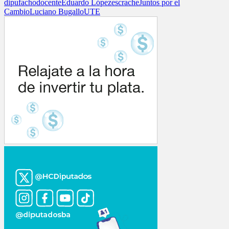
dipufacho
docente
Eduardo López
escrache
Juntos por el
Cambio
Luciano Bugallo
UTE