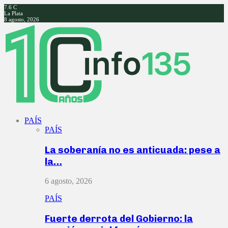
7.6
C
La Plata
8 agosto, 2026
Facebook
Twitter
Instagram
Youtube
PAÍS
PAÍS
La soberanía no es anticuada: pese a
la…
6 agosto, 2026
PAÍS
Fuerte derrota del Gobierno: la