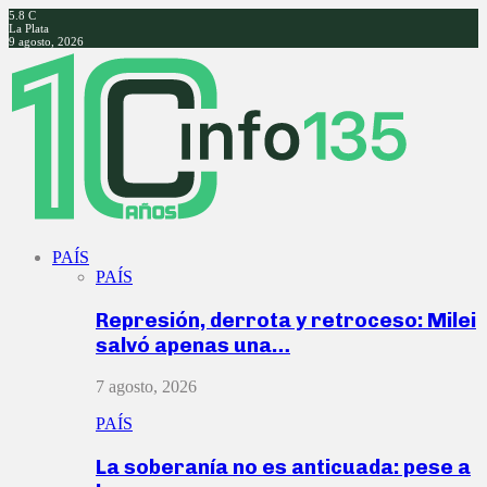
5.8
C
La Plata
9 agosto, 2026
Facebook
Twitter
Instagram
Youtube
PAÍS
PAÍS
Represión, derrota y retroceso: Milei
salvó apenas una…
7 agosto, 2026
PAÍS
La soberanía no es anticuada: pese a