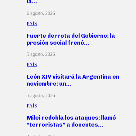
la…
6 agosto, 2026
PAÍS
Fuerte derrota del Gobierno: la
presión social frenó…
5 agosto, 2026
PAÍS
León XIV visitará la Argentina en
noviembre: un…
5 agosto, 2026
PAÍS
Milei redobla los ataques: llamó
“terroristas” a docentes…