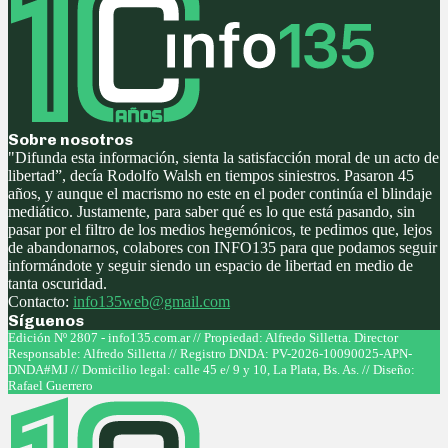
Sobre nosotros
"Difunda esta información, sienta la satisfacción moral de un acto de
libertad”, decía Rodolfo Walsh en tiempos siniestros. Pasaron 45
años, y aunque el macrismo no este en el poder continúa el blindaje
mediático. Justamente, para saber qué es lo que está pasando, sin
pasar por el filtro de los medios hegemónicos, te pedimos que, lejos
de abandonarnos, colabores con INFO135 para que podamos seguir
informándote y seguir siendo un espacio de libertad en medio de
tanta oscuridad.
Contacto:
info135web@gmail.com
Síguenos
Facebook
Twitter
Instagram
Youtube
Edición Nº 2807 - info135.com.ar // Propiedad: Alfredo Silletta. Director
Responsable: Alfredo Silletta // Registro DNDA: PV-2026-10090025-APN-
DNDA#MJ // Domicilio legal: calle 45 e/ 9 y 10, La Plata, Bs. As. // Diseño:
Rafael Guerrero