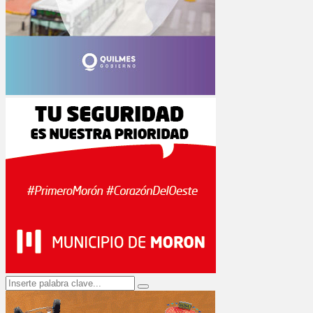
Search
Search
for: