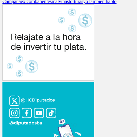
Campaña
ex combatientes
malvinas
torturas
yo también hablo