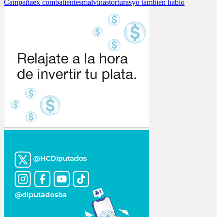
Campaña
ex combatientes
malvinas
torturas
yo también hablo