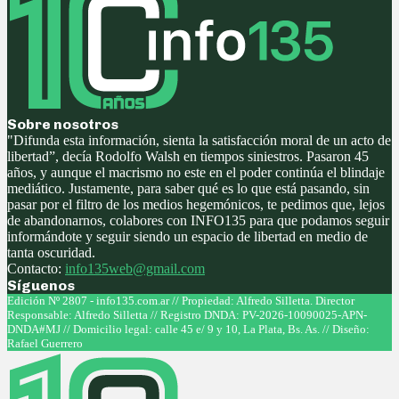
Sobre nosotros
"Difunda esta información, sienta la satisfacción moral de un acto de
libertad”, decía Rodolfo Walsh en tiempos siniestros. Pasaron 45
años, y aunque el macrismo no este en el poder continúa el blindaje
mediático. Justamente, para saber qué es lo que está pasando, sin
pasar por el filtro de los medios hegemónicos, te pedimos que, lejos
de abandonarnos, colabores con INFO135 para que podamos seguir
informándote y seguir siendo un espacio de libertad en medio de
tanta oscuridad.
Contacto:
info135web@gmail.com
Síguenos
Facebook
Twitter
Instagram
Youtube
Edición Nº 2807 - info135.com.ar // Propiedad: Alfredo Silletta. Director
Responsable: Alfredo Silletta // Registro DNDA: PV-2026-10090025-APN-
DNDA#MJ // Domicilio legal: calle 45 e/ 9 y 10, La Plata, Bs. As. // Diseño:
Rafael Guerrero