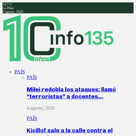
14.7
C
La Plata
6 agosto, 2026
Facebook
Twitter
Instagram
Youtube
PAÍS
PAÍS
Milei redobla los ataques: llamó
“terroristas” a docentes…
4 agosto, 2026
PAÍS
Kicillof sale a la calle contra el