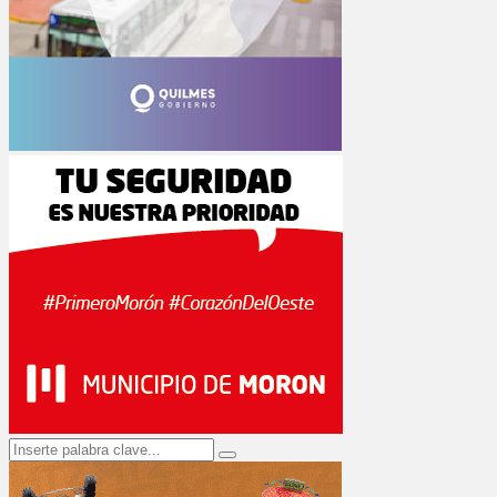
Search
Search
for: