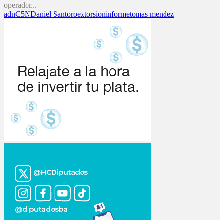
operador...
adn
C5N
Daniel Santoro
extorsion
informe
tomas mendez