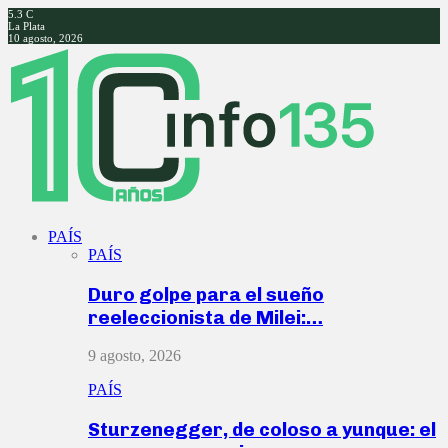
5.3
C
La Plata
10 agosto, 2026
Facebook
Twitter
Instagram
Youtube
PAÍS
PAÍS
Duro golpe para el sueño
reeleccionista de Milei:…
9 agosto, 2026
PAÍS
Sturzenegger, de coloso a yunque: el