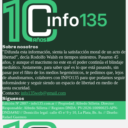
Sobre nosotros
"Difunda esta información, sienta la satisfacción moral de un acto de
libertad”, decía Rodolfo Walsh en tiempos siniestros. Pasaron 45
años, y aunque el macrismo no este en el poder continúa el blindaje
mediático. Justamente, para saber qué es lo que está pasando, sin
pasar por el filtro de los medios hegemónicos, te pedimos que, lejos
de abandonarnos, colabores con INFO135 para que podamos seguir
informándote y seguir siendo un espacio de libertad en medio de
tanta oscuridad.
Contacto:
info135web@gmail.com
Síguenos
Facebook
Twitter
Instagram
Youtube
Edición Nº 2807 - info135.com.ar // Propiedad: Alfredo Silletta. Director
Responsable: Alfredo Silletta // Registro DNDA: PV-2026-10090025-APN-
DNDA#MJ // Domicilio legal: calle 45 e/ 9 y 10, La Plata, Bs. As. // Diseño:
Rafael Guerrero