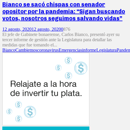
Bianco se sacó chispas con senador
opositor por la pandemia: “Sigan buscando
votos, nosotros seguimos salvando vidas”
12 agosto, 2020
12 agosto, 2020
0
876
El jefe de Gabinete bonaerense, Carlos Bianco, presentó ayer su
tercer informe de gestión ante la Legislatura para detallar las
medidas que fue tomando el...
Bianco
Cambiemos
coronavirus
Emergencias
informe
Legislatura
Pande