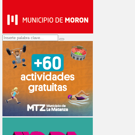
Search
Search
for: