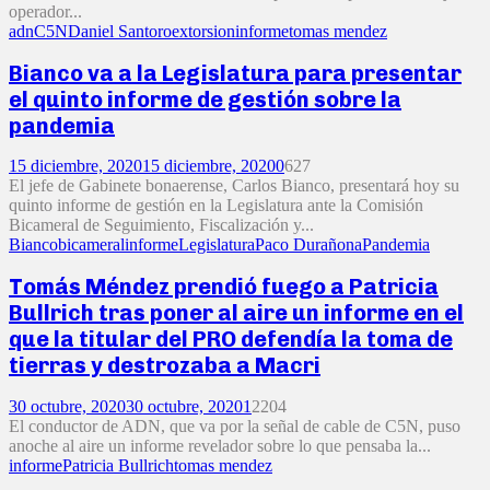
operador...
adn
C5N
Daniel Santoro
extorsion
informe
tomas mendez
Bianco va a la Legislatura para presentar
el quinto informe de gestión sobre la
pandemia
15 diciembre, 2020
15 diciembre, 2020
0
627
El jefe de Gabinete bonaerense, Carlos Bianco, presentará hoy su
quinto informe de gestión en la Legislatura ante la Comisión
Bicameral de Seguimiento, Fiscalización y...
Bianco
bicameral
informe
Legislatura
Paco Durañona
Pandemia
Tomás Méndez prendió fuego a Patricia
Bullrich tras poner al aire un informe en el
que la titular del PRO defendía la toma de
tierras y destrozaba a Macri
30 octubre, 2020
30 octubre, 2020
1
2204
El conductor de ADN, que va por la señal de cable de C5N, puso
anoche al aire un informe revelador sobre lo que pensaba la...
informe
Patricia Bullrich
tomas mendez