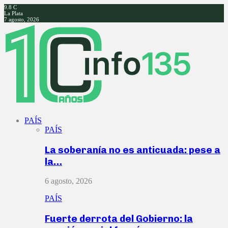
9.8
C
La Plata
7 agosto, 2026
Facebook
Twitter
Instagram
Youtube
PAÍS
PAÍS
La soberanía no es anticuada: pese a
la…
6 agosto, 2026
PAÍS
Fuerte derrota del Gobierno: la