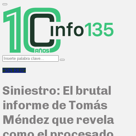
Search
for:
Primary
Menu
Search
Search
for:
"SIN RED"
Siniestro: El brutal
informe de Tomás
Méndez que revela
como el procesado