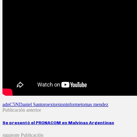
adn
C5N
Daniel Santoro
extorsion
informe
tomas mendez
Publicación anterior
Se presentó el PRONACOM en Malvinas Argentinas
siguiente Publicación