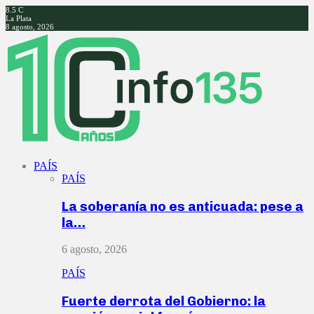
8.5
C
La Plata
8 agosto, 2026
Facebook
Twitter
Instagram
Youtube
PAÍS
PAÍS
La soberanía no es anticuada: pese a
la…
6 agosto, 2026
PAÍS
Fuerte derrota del Gobierno: la