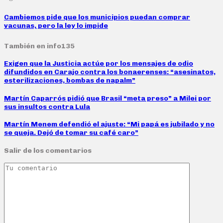
Cambiemos pide que los municipios puedan comprar
vacunas, pero la ley lo impide
También en info135
Exigen que la Justicia actúe por los mensajes de odio
difundidos en Carajo contra los bonaerenses: “asesinatos,
esterilizaciones, bombas de napalm”
Martín Caparrós pidió que Brasil “meta preso” a Milei por
sus insultos contra Lula
Martín Menem defendió el ajuste: “Mi papá es jubilado y no
se queja. Dejó de tomar su café caro”
Salir de los comentarios