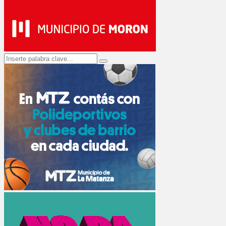
Search
Search
for: