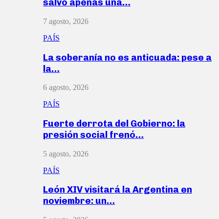
salvó apenas una…
7 agosto, 2026
PAÍS
La soberanía no es anticuada: pese a
la…
6 agosto, 2026
PAÍS
Fuerte derrota del Gobierno: la
presión social frenó…
5 agosto, 2026
PAÍS
León XIV visitará la Argentina en
noviembre: un…