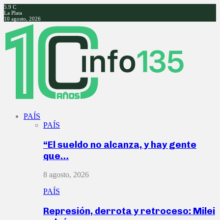
5.9
C
La Plata
10 agosto, 2026
Facebook
Twitter
Instagram
Youtube
PAÍS
PAÍS
“El sueldo no alcanza, y hay gente
que…
8 agosto, 2026
PAÍS
Represión, derrota y retroceso: Milei