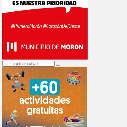
Search
Search
for: