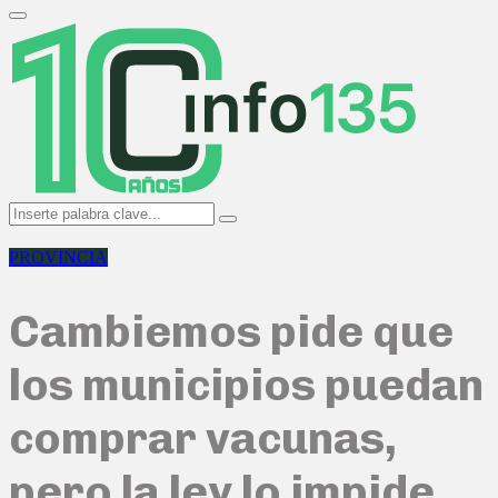
Search
for:
Primary
Menu
Search
Search
for:
PROVINCIA
Cambiemos pide que
los municipios puedan
comprar vacunas,
pero la ley lo impide