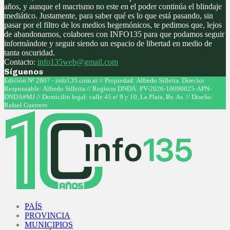
años, y aunque el macrismo no este en el poder continúa el blindaje
mediático. Justamente, para saber qué es lo que está pasando, sin
pasar por el filtro de los medios hegemónicos, te pedimos que, lejos
de abandonarnos, colabores con INFO135 para que podamos seguir
informándote y seguir siendo un espacio de libertad en medio de
tanta oscuridad.
Contacto:
info135web@gmail.com
Síguenos
Facebook
Twitter
Instagram
Youtube
Edición Nº 2807 - info135.com.ar // Propiedad: Alfredo Silletta. Director
Responsable: Alfredo Silletta // Registro DNDA: PV-2026-10090025-APN-
DNDA#MJ // Domicilio legal: calle 45 e/ 9 y 10, La Plata, Bs. As. // Diseño:
Rafael Guerrero
Facebook
Twitter
Instagram
Youtube
PAÍS
PROVINCIA
MUNICIPIOS