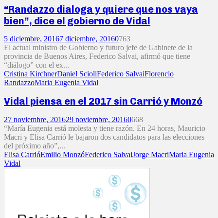
“Randazzo dialoga y quiere que nos vaya
bien”, dice el gobierno de Vidal
5 diciembre, 2016
7 diciembre, 2016
0
763
El actual ministro de Gobierno y futuro jefe de Gabinete de la
provincia de Buenos Aires, Federico Salvai, afirmó que tiene
“diálogo” con el ex...
Cristina Kirchner
Daniel Scioli
Federico Salvai
Florencio
Randazzo
Maria Eugenia Vidal
Vidal piensa en el 2017 sin Carrió y Monzó
27 noviembre, 2016
29 noviembre, 2016
0
668
“María Eugenia está molesta y tiene razón. En 24 horas, Mauricio
Macri y Elisa Carrió le bajaron dos candidatos para las elecciones
del próximo año”,...
Elisa Carrió
Emilio Monzó
Federico Salvai
Jorge Macri
Maria Eugenia
Vidal