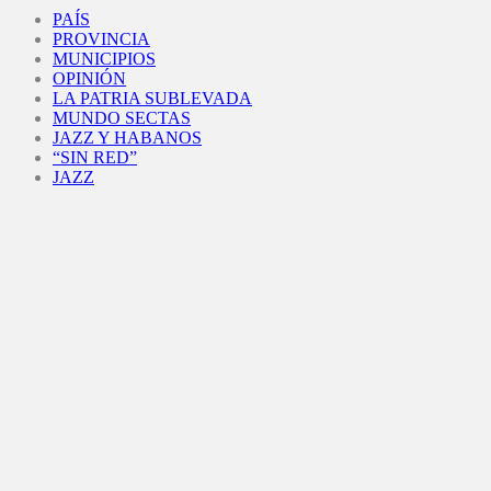
Facebook
Twitter
Instagram
Youtube
PAÍS
PROVINCIA
MUNICIPIOS
OPINIÓN
LA PATRIA SUBLEVADA
MUNDO SECTAS
JAZZ Y HABANOS
“SIN RED”
JAZZ