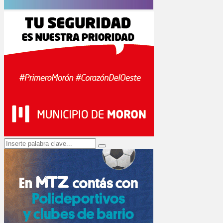
Search
Search
for: