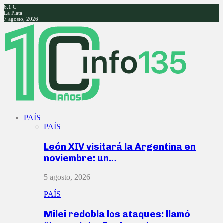
6.1
C
La Plata
7 agosto, 2026
Facebook
Twitter
Instagram
Youtube
PAÍS
PAÍS
León XIV visitará la Argentina en
noviembre: un…
5 agosto, 2026
PAÍS
Milei redobla los ataques: llamó