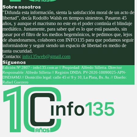
Sobre nosotros
"Difunda esta información, sienta la satisfacción moral de un acto de
libertad”, decía Rodolfo Walsh en tiempos siniestros. Pasaron 45
años, y aunque el macrismo no este en el poder continúa el blindaje
mediático. Justamente, para saber qué es lo que está pasando, sin
pasar por el filtro de los medios hegemónicos, te pedimos que, lejos
de abandonarnos, colabores con INFO135 para que podamos seguir
informándote y seguir siendo un espacio de libertad en medio de
tanta oscuridad.
Contacto:
info135web@gmail.com
Síguenos
Facebook
Twitter
Instagram
Youtube
Edición Nº 2807 - info135.com.ar // Propiedad: Alfredo Silletta. Director
Responsable: Alfredo Silletta // Registro DNDA: PV-2026-10090025-APN-
DNDA#MJ // Domicilio legal: calle 45 e/ 9 y 10, La Plata, Bs. As. // Diseño:
Rafael Guerrero