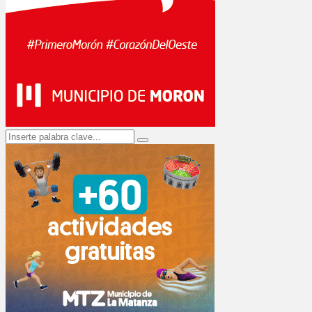
Search
Search
for: