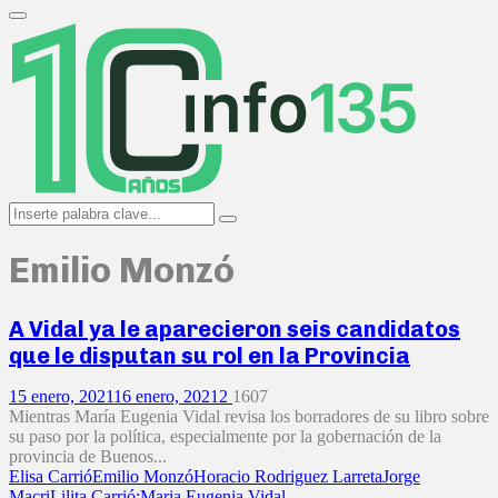
Search
for:
Primary
Menu
Search
Search
for:
Emilio Monzó
A Vidal ya le aparecieron seis candidatos
que le disputan su rol en la Provincia
15 enero, 2021
16 enero, 2021
2
1607
Mientras María Eugenia Vidal revisa los borradores de su libro sobre
su paso por la política, especialmente por la gobernación de la
provincia de Buenos...
Elisa Carrió
Emilio Monzó
Horacio Rodriguez Larreta
Jorge
Macri
Lilita Carrió;
Maria Eugenia Vidal