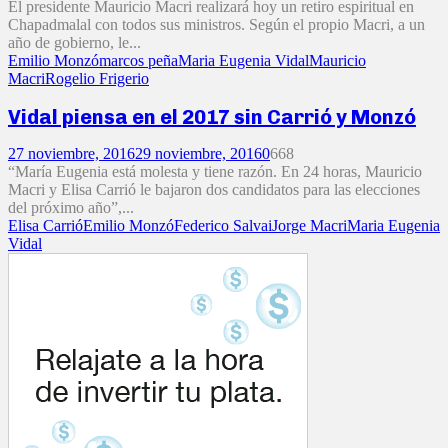
El presidente Mauricio Macri realizará hoy un retiro espiritual en
Chapadmalal con todos sus ministros. Según el propio Macri, a un
año de gobierno, le...
Emilio Monzó
marcos peña
Maria Eugenia Vidal
Mauricio
Macri
Rogelio Frigerio
Vidal piensa en el 2017 sin Carrió y Monzó
27 noviembre, 2016
29 noviembre, 2016
0
668
“María Eugenia está molesta y tiene razón. En 24 horas, Mauricio
Macri y Elisa Carrió le bajaron dos candidatos para las elecciones
del próximo año”,...
Elisa Carrió
Emilio Monzó
Federico Salvai
Jorge Macri
Maria Eugenia
Vidal