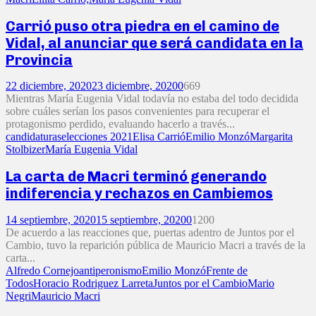
Carrió puso otra piedra en el camino de
Vidal, al anunciar que será candidata en la
Provincia
22 diciembre, 2020
23 diciembre, 2020
0
669
Mientras María Eugenia Vidal todavía no estaba del todo decidida
sobre cuáles serían los pasos convenientes para recuperar el
protagonismo perdido, evaluando hacerlo a través...
candidaturas
elecciones 2021
Elisa Carrió
Emilio Monzó
Margarita
Stolbizer
María Eugenia Vidal
La carta de Macri terminó generando
indiferencia y rechazos en Cambiemos
14 septiembre, 2020
15 septiembre, 2020
0
1200
De acuerdo a las reacciones que, puertas adentro de Juntos por el
Cambio, tuvo la reparición pública de Mauricio Macri a través de la
carta...
Alfredo Cornejo
antiperonismo
Emilio Monzó
Frente de
Todos
Horacio Rodriguez Larreta
Juntos por el Cambio
Mario
Negri
Mauricio Macri