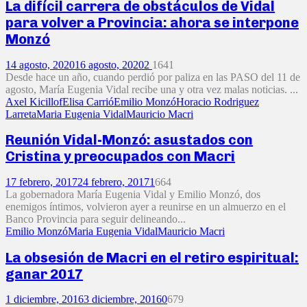
La difícil carrera de obstáculos de Vidal
para volver a Provincia: ahora se interpone
Monzó
14 agosto, 2020
16 agosto, 2020
2
1641
Desde hace un año, cuando perdió por paliza en las PASO del 11 de
agosto, María Eugenia Vidal recibe una y otra vez malas noticias. ...
Axel Kicillof
Elisa Carrió
Emilio Monzó
Horacio Rodriguez
Larreta
Maria Eugenia Vidal
Mauricio Macri
Reunión Vidal-Monzó: asustados con
Cristina y preocupados con Macri
17 febrero, 2017
24 febrero, 2017
1
664
La gobernadora María Eugenia Vidal y Emilio Monzó, dos
enemigos íntimos, volvieron ayer a reunirse en un almuerzo en el
Banco Provincia para seguir delineando...
Emilio Monzó
Maria Eugenia Vidal
Mauricio Macri
La obsesión de Macri en el retiro espiritual:
ganar 2017
1 diciembre, 2016
3 diciembre, 2016
0
679