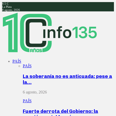
8.5
C
La Plata
8 agosto, 2026
Facebook
Twitter
Instagram
Youtube
PAÍS
PAÍS
La soberanía no es anticuada: pese a
la…
6 agosto, 2026
PAÍS
Fuerte derrota del Gobierno: la