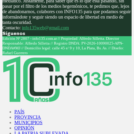
mediático. Justamente, para saber qué es lo que está pasando, sin
pasar por el filtro de los medios hegemónicos, te pedimos que, lejos
de abandonarnos, colabores con INFO135 para que podamos seguir
informándote y seguir siendo un espacio de libertad en medio de
tanta oscuridad.
Contacto:
info135web@gmail.com
Síguenos
Facebook
Twitter
Instagram
Youtube
Edición Nº 2807 - info135.com.ar // Propiedad: Alfredo Silletta. Director
Responsable: Alfredo Silletta // Registro DNDA: PV-2026-10090025-APN-
DNDA#MJ // Domicilio legal: calle 45 e/ 9 y 10, La Plata, Bs. As. // Diseño:
Rafael Guerrero
Facebook
Twitter
Instagram
Youtube
PAÍS
PROVINCIA
MUNICIPIOS
OPINIÓN
LA PATRIA SUBLEVADA