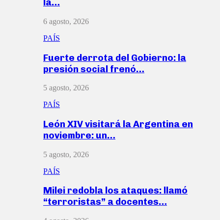
la…
6 agosto, 2026
PAÍS
Fuerte derrota del Gobierno: la
presión social frenó…
5 agosto, 2026
PAÍS
León XIV visitará la Argentina en
noviembre: un…
5 agosto, 2026
PAÍS
Milei redobla los ataques: llamó
“terroristas” a docentes…