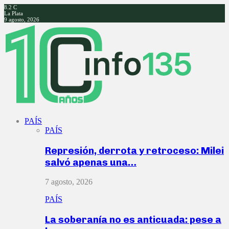
8.2
C
La Plata
9 agosto, 2026
Facebook
Twitter
Instagram
Youtube
PAÍS
PAÍS
Represión, derrota y retroceso: Milei
salvó apenas una…
7 agosto, 2026
PAÍS
La soberanía no es anticuada: pese a