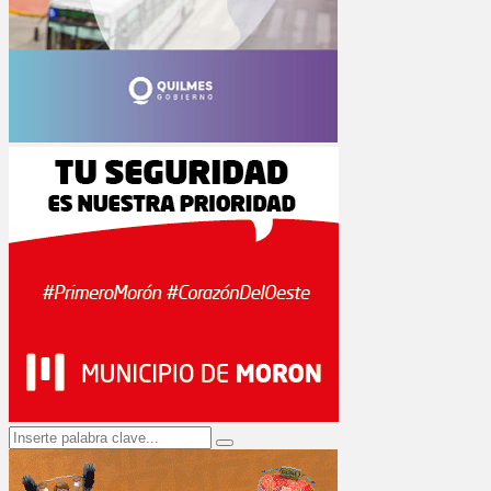
Search
Search
for: