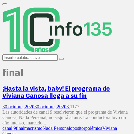
Search
for:
Primary
Menu
Search
Search
for:
final
¡Hasta la vista, baby! El programa de
Viviana Canosa llega a su fin
30 octubre, 2020
30 octubre, 2020
3
1177
Las autoridades de canal 9 resolvieron que el programa de Viviana
Canosa, Nada Personal, no seguirá al aire. La conductora tuvo un
año intenso, marcado...
canal 9
final
macrismo
Nada Personal
opositor
polémica
Viviana
Canosa