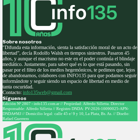
Sobre nosotros
"Difunda esta información, sienta la satisfacción moral de un acto de
libertad”, decía Rodolfo Walsh en tiempos siniestros. Pasaron 45
años, y aunque el macrismo no este en el poder continúa el blindaje
mediático. Justamente, para saber qué es lo que está pasando, sin
pasar por el filtro de los medios hegemónicos, te pedimos que, lejos
de abandonarnos, colabores con INFO135 para que podamos seguir
informándote y seguir siendo un espacio de libertad en medio de
tanta oscuridad.
Contacto:
info135web@gmail.com
Síguenos
Facebook
Twitter
Instagram
Youtube
Edición Nº 2807 - info135.com.ar // Propiedad: Alfredo Silletta. Director
Responsable: Alfredo Silletta // Registro DNDA: PV-2026-10090025-APN-
DNDA#MJ // Domicilio legal: calle 45 e/ 9 y 10, La Plata, Bs. As. // Diseño:
Rafael Guerrero