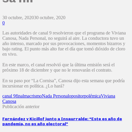
30 octubre, 2020
30 octubre, 2020
0
Las autoridades de canal 9 resolvieron que el programa de Viviana
Canosa, Nada Personal, no seguirá al aire. La conductora tuvo un
año intenso, marcado por sus provocaciones, momentos bizarros y
bajo rating. El punto más alto fue el día que tomó dióxido de cloro
en vivo.
En este marco, el canal resolvió que la última emisión será el
próximo 18 de diciembre y que no le renovarán el contrato.
En su paso por “La Cornisa”, Canosa dijo esta semana que podría
incursionar en política. ¿Lo hará?
canal 9
final
macrismo
Nada Personal
opositor
polémica
Viviana
Canosa
Publicación anterior
Fernández y Kicillof junto a Insaurralde: “Este es año de
pandemia, no es año electoral”