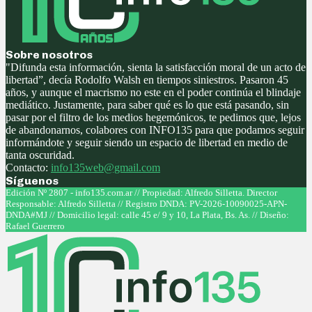
Sobre nosotros
"Difunda esta información, sienta la satisfacción moral de un acto de
libertad”, decía Rodolfo Walsh en tiempos siniestros. Pasaron 45
años, y aunque el macrismo no este en el poder continúa el blindaje
mediático. Justamente, para saber qué es lo que está pasando, sin
pasar por el filtro de los medios hegemónicos, te pedimos que, lejos
de abandonarnos, colabores con INFO135 para que podamos seguir
informándote y seguir siendo un espacio de libertad en medio de
tanta oscuridad.
Contacto:
info135web@gmail.com
Síguenos
Facebook
Twitter
Instagram
Youtube
Edición Nº 2807 - info135.com.ar // Propiedad: Alfredo Silletta. Director
Responsable: Alfredo Silletta // Registro DNDA: PV-2026-10090025-APN-
DNDA#MJ // Domicilio legal: calle 45 e/ 9 y 10, La Plata, Bs. As. // Diseño:
Rafael Guerrero