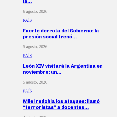
la…
6 agosto, 2026
PAÍS
Fuerte derrota del Gobierno: la
presión social frenó…
5 agosto, 2026
PAÍS
León XIV visitará la Argentina en
noviembre: un…
5 agosto, 2026
PAÍS
Milei redobla los ataques: llamó
“terroristas” a docentes…