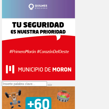
Search
Search
for: