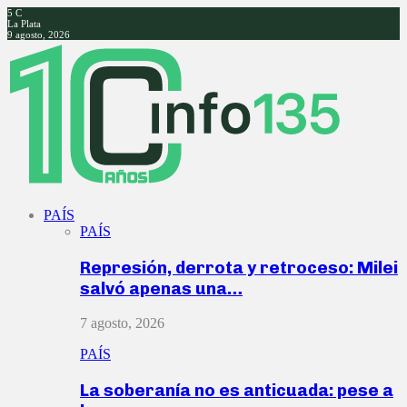
5
C
La Plata
9 agosto, 2026
Facebook
Twitter
Instagram
Youtube
PAÍS
PAÍS
Represión, derrota y retroceso: Milei
salvó apenas una…
7 agosto, 2026
PAÍS
La soberanía no es anticuada: pese a