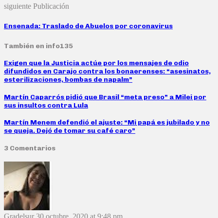
siguiente Publicación
Ensenada: Traslado de Abuelos por coronavirus
También en info135
Exigen que la Justicia actúe por los mensajes de odio
difundidos en Carajo contra los bonaerenses: “asesinatos,
esterilizaciones, bombas de napalm”
Martín Caparrós pidió que Brasil “meta preso” a Milei por
sus insultos contra Lula
Martín Menem defendió el ajuste: “Mi papá es jubilado y no
se queja. Dejó de tomar su café caro”
3 Comentarios
Gradelsur
30 octubre, 2020 at 9:48 pm