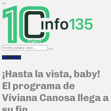
Search
for:
Primary
Menu
Search
Search
for:
"SIN RED"
¡Hasta la vista, baby!
El programa de
Viviana Canosa llega a
su fin