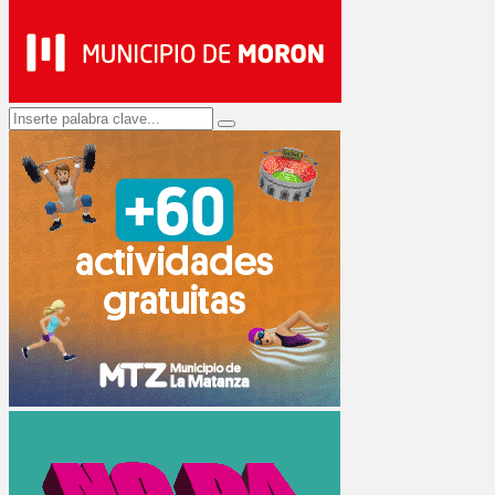
Search
Search
for: