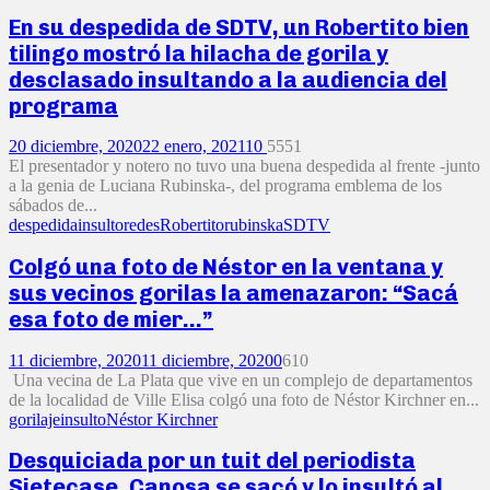
En su despedida de SDTV, un Robertito bien
tilingo mostró la hilacha de gorila y
desclasado insultando a la audiencia del
programa
20 diciembre, 2020
22 enero, 2021
10
5551
El presentador y notero no tuvo una buena despedida al frente -junto
a la genia de Luciana Rubinska-, del programa emblema de los
sábados de...
despedida
insulto
redes
Robertito
rubinska
SDTV
Colgó una foto de Néstor en la ventana y
sus vecinos gorilas la amenazaron: “Sacá
esa foto de mier…”
11 diciembre, 2020
11 diciembre, 2020
0
610
Una vecina de La Plata que vive en un complejo de departamentos
de la localidad de Ville Elisa colgó una foto de Néstor Kirchner en...
gorilaje
insulto
Néstor Kirchner
Desquiciada por un tuit del periodista
Sietecase, Canosa se sacó y lo insultó al