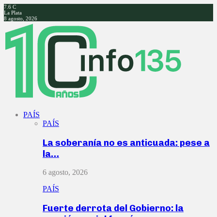
7.6
C
La Plata
8 agosto, 2026
Facebook
Twitter
Instagram
Youtube
PAÍS
PAÍS
La soberanía no es anticuada: pese a
la…
6 agosto, 2026
PAÍS
Fuerte derrota del Gobierno: la