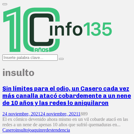
Search
for:
Primary
Menu
Search
Search
for:
insulto
Sin límites para el odio, un Casero cada vez
más canalla atacó cobardemente a un nene
de 10 años y las redes lo aniquilaron
24 noviembre, 2021
24 noviembre, 2021
1
889
El ex cómico devenido ahora mismo en un vil cobarde atacó en las
redes a un nene de apenas 10 años que sufrió quemaduras en...
Casero
insulto
joaquin
redes
tendencia