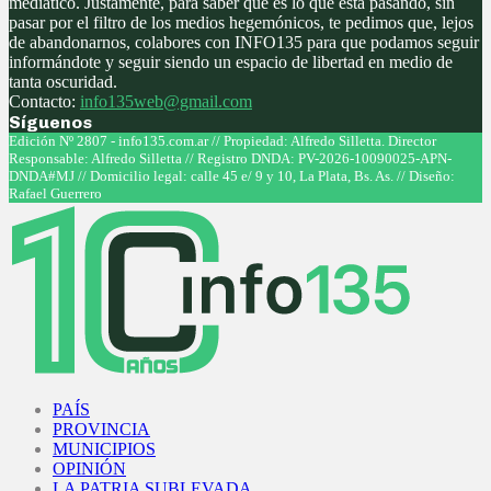
mediático. Justamente, para saber qué es lo que está pasando, sin
pasar por el filtro de los medios hegemónicos, te pedimos que, lejos
de abandonarnos, colabores con INFO135 para que podamos seguir
informándote y seguir siendo un espacio de libertad en medio de
tanta oscuridad.
Contacto:
info135web@gmail.com
Síguenos
Facebook
Twitter
Instagram
Youtube
Edición Nº 2807 - info135.com.ar // Propiedad: Alfredo Silletta. Director
Responsable: Alfredo Silletta // Registro DNDA: PV-2026-10090025-APN-
DNDA#MJ // Domicilio legal: calle 45 e/ 9 y 10, La Plata, Bs. As. // Diseño:
Rafael Guerrero
Facebook
Twitter
Instagram
Youtube
PAÍS
PROVINCIA
MUNICIPIOS
OPINIÓN
LA PATRIA SUBLEVADA