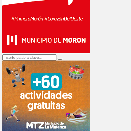
Search
Search
for: