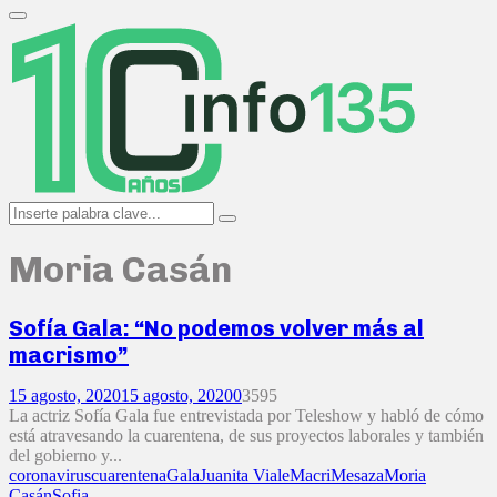
Search
for:
Primary
Menu
Search
Search
for:
Moria Casán
Sofía Gala: “No podemos volver más al
macrismo”
15 agosto, 2020
15 agosto, 2020
0
3595
La actriz Sofía Gala fue entrevistada por Teleshow y habló de cómo
está atravesando la cuarentena, de sus proyectos laborales y también
del gobierno y...
coronavirus
cuarentena
Gala
Juanita Viale
Macri
Mesaza
Moria
Casán
Sofia