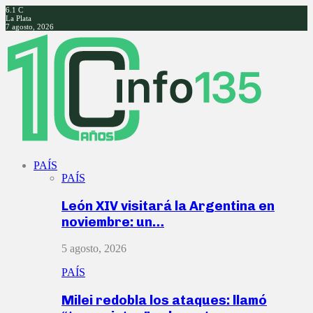
6.1
C
La Plata
7 agosto, 2026
Facebook
Twitter
Instagram
Youtube
PAÍS
PAÍS
León XIV visitará la Argentina en
noviembre: un…
5 agosto, 2026
PAÍS
Milei redobla los ataques: llamó