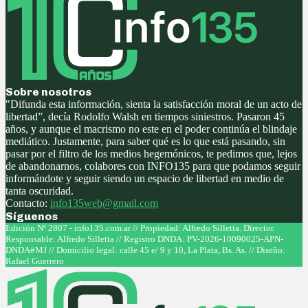
Sobre nosotros
"Difunda esta información, sienta la satisfacción moral de un acto de
libertad”, decía Rodolfo Walsh en tiempos siniestros. Pasaron 45
años, y aunque el macrismo no este en el poder continúa el blindaje
mediático. Justamente, para saber qué es lo que está pasando, sin
pasar por el filtro de los medios hegemónicos, te pedimos que, lejos
de abandonarnos, colabores con INFO135 para que podamos seguir
informándote y seguir siendo un espacio de libertad en medio de
tanta oscuridad.
Contacto:
info135web@gmail.com
Síguenos
Facebook
Twitter
Instagram
Youtube
Edición Nº 2807 - info135.com.ar // Propiedad: Alfredo Silletta. Director
Responsable: Alfredo Silletta // Registro DNDA: PV-2026-10090025-APN-
DNDA#MJ // Domicilio legal: calle 45 e/ 9 y 10, La Plata, Bs. As. // Diseño:
Rafael Guerrero