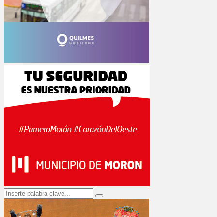
Search
Search
for: