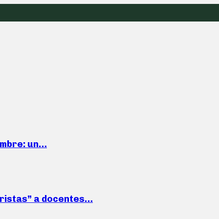
iembre: un…
roristas” a docentes…