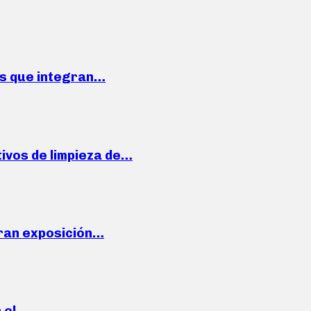
ses que integran…
ivos de limpieza de…
ran exposición…
n el…