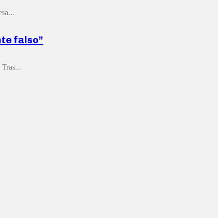
sa...
nte falso”
Tras...