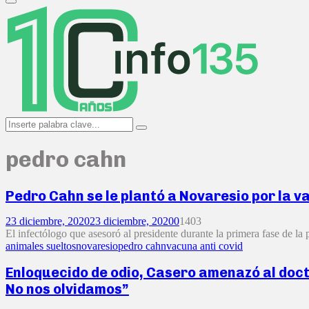
Primary
Menu
Search
Search
for:
pedro cahn
Pedro Cahn se le plantó a Novaresio por la v
23 diciembre, 2020
23 diciembre, 2020
0
1403
El infectólogo que asesoró al presidente durante la primera fase de la
animales sueltos
novaresio
pedro cahn
vacuna anti covid
Enloquecido de odio, Casero amenazó al doct
No nos olvidamos”