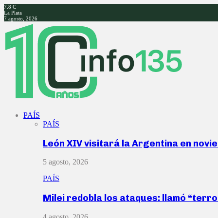
7.8
C
La Plata
7 agosto, 2026
Facebook
Twitter
Instagram
Youtube
PAÍS
PAÍS
León XIV visitará la Argentina en nov
5 agosto, 2026
PAÍS
Milei redobla los ataques: llamó “ter
4 agosto, 2026