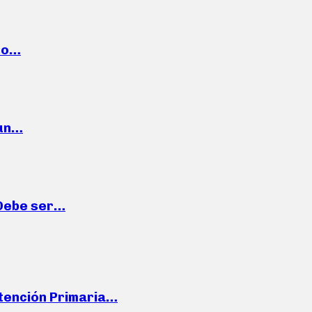
cto…
 un…
“Debe ser…
Atención Primaria…