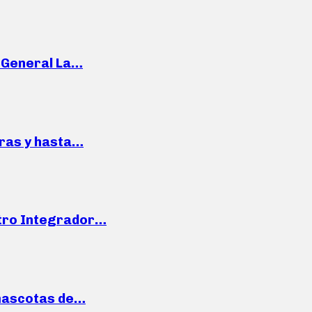
e General La…
pras y hasta…
ntro Integrador…
mascotas de…