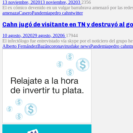
13 noviembre, 2020
13 noviembre, 2020
3
2356
El ex cómico devenido en un vulgar barrabrava amenazó por las redes 
amenaza
Casero
Pandemia
pedro cahn
twitter
Cahn jugó de visitante en TN y destruyó al g
10 agosto, 2020
29 agosto, 2020
6
17944
El infectólogo fue entrevistado vía skype por el noticiero del grupo h
Alberto Fernández
Bazán
coronavirus
fake news
Pandemia
pedro cahn
tn