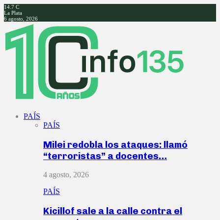
14.7
C
La Plata
6 agosto, 2026
Facebook
Twitter
Instagram
Youtube
PAÍS
PAÍS
Milei redobla los ataques: llamó
“terroristas” a docentes…
4 agosto, 2026
PAÍS
Kicillof sale a la calle contra el