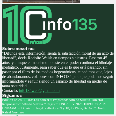
Sobre nosotros
"Difunda esta información, sienta la satisfacción moral de un acto de
libertad”, decía Rodolfo Walsh en tiempos siniestros. Pasaron 45
años, y aunque el macrismo no este en el poder continúa el blindaje
mediático. Justamente, para saber qué es lo que está pasando, sin
pasar por el filtro de los medios hegemónicos, te pedimos que, lejos
de abandonarnos, colabores con INFO135 para que podamos seguir
informándote y seguir siendo un espacio de libertad en medio de
tanta oscuridad.
Contacto:
info135web@gmail.com
Síguenos
Facebook
Twitter
Instagram
Youtube
Edición Nº 2807 - info135.com.ar // Propiedad: Alfredo Silletta. Director
Responsable: Alfredo Silletta // Registro DNDA: PV-2026-10090025-APN-
DNDA#MJ // Domicilio legal: calle 45 e/ 9 y 10, La Plata, Bs. As. // Diseño:
Rafael Guerrero