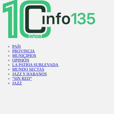
Facebook
Twitter
Instagram
Youtube
PAÍS
PROVINCIA
MUNICIPIOS
OPINIÓN
LA PATRIA SUBLEVADA
MUNDO SECTAS
JAZZ Y HABANOS
“SIN RED”
JAZZ