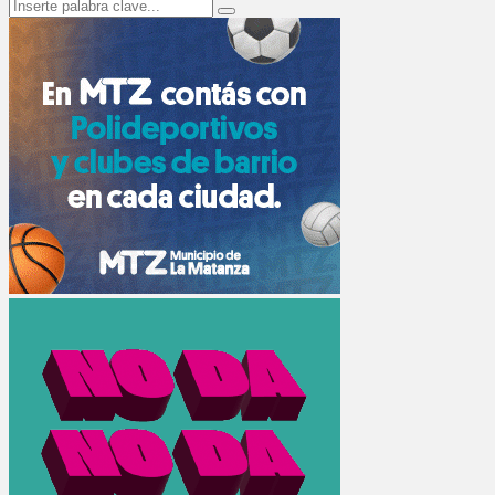
Search
Search
for: