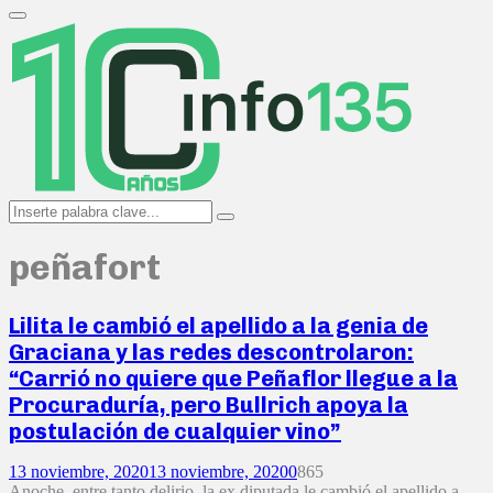
Search
for:
Primary
Menu
Search
Search
for:
peñafort
Lilita le cambió el apellido a la genia de
Graciana y las redes descontrolaron:
“Carrió no quiere que Peñaflor llegue a la
Procuraduría, pero Bullrich apoya la
postulación de cualquier vino”
13 noviembre, 2020
13 noviembre, 2020
0
865
Anoche, entre tanto delirio, la ex diputada le cambió el apellido a