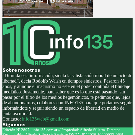
Sobre nosotros
"Difunda esta información, sienta la satisfacción moral de un acto de
libertad”, decía Rodolfo Walsh en tiempos siniestros. Pasaron 45
años, y aunque el macrismo no este en el poder continúa el blindaje
mediático. Justamente, para saber qué es lo que está pasando, sin
pasar por el filtro de los medios hegemónicos, te pedimos que, lejos
de abandonarnos, colabores con INFO135 para que podamos seguir
informándote y seguir siendo un espacio de libertad en medio de
tanta oscuridad.
Contacto:
info135web@gmail.com
Síguenos
Facebook
Twitter
Instagram
Youtube
Edición Nº 2807 - info135.com.ar // Propiedad: Alfredo Silletta. Director
Responsable: Alfredo Silletta // Registro DNDA: PV-2026-10090025-APN-