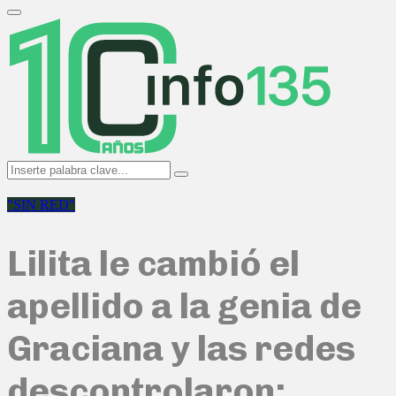
Search
for:
Primary
Menu
Search
Search
for:
"SIN RED"
Lilita le cambió el
apellido a la genia de
Graciana y las redes
descontrolaron: