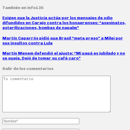
También en info135
Exigen que la Justicia actúe por los mensajes de odio
difundidos en Carajo contra los bonaerenses: “asesinatos,
esterilizaciones, bombas de napalm”
Martín Caparrós pidió que Brasil “meta preso” a Milei por
sus insultos contra Lula
Martín Menem defendió el ajuste: “Mi papá es jubilado y no
se queja. Dejó de tomar su café caro”
Salir de los comentarios