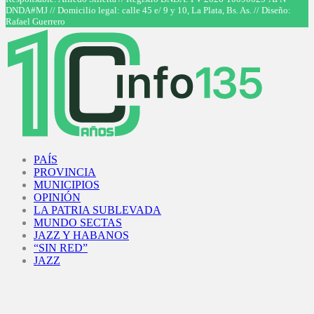
DNDA#MJ // Domicilio legal: calle 45 e/ 9 y 10, La Plata, Bs. As. // Diseño:
Rafael Guerrero
Facebook
Twitter
Instagram
Youtube
PAÍS
PROVINCIA
MUNICIPIOS
OPINIÓN
LA PATRIA SUBLEVADA
MUNDO SECTAS
JAZZ Y HABANOS
“SIN RED”
JAZZ