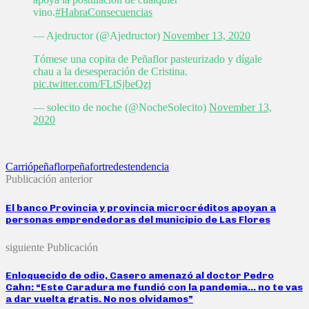
vino.
#HabraConsecuencias
— Ajedructor (@Ajedructor)
November 13, 2020
Tómese una copita de Peñaflor pasteurizado y dígale
chau a la desesperación de Cristina.
pic.twitter.com/FLtSjbeQzj
— solecito de noche (@NocheSolecito)
November 13,
2020
Carrió
peñaflor
peñafort
redes
tendencia
Publicación anterior
El banco Provincia y provincia microcréditos apoyan a
personas emprendedoras del municipio de Las Flores
siguiente Publicación
Enloquecido de odio, Casero amenazó al doctor Pedro
Cahn: “Este Caradura me fundió con la pandemia… no te vas
a dar vuelta gratis. No nos olvidamos”