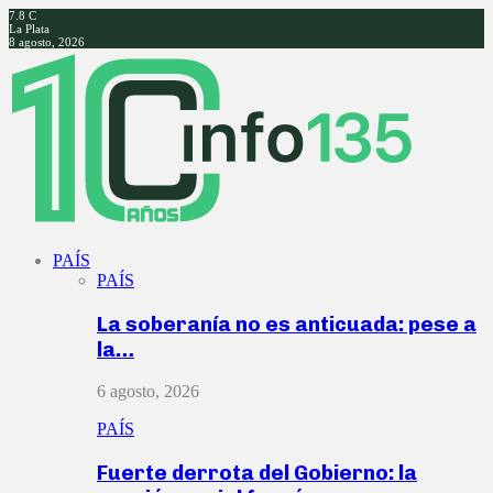
7.8
C
La Plata
8 agosto, 2026
Facebook
Twitter
Instagram
Youtube
PAÍS
PAÍS
La soberanía no es anticuada: pese a
la…
6 agosto, 2026
PAÍS
Fuerte derrota del Gobierno: la