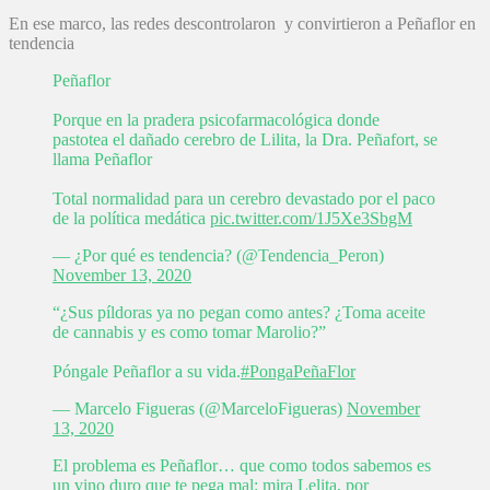
En ese marco, las redes descontrolaron y convirtieron a Peñaflor en
tendencia
Peñaflor
Porque en la pradera psicofarmacológica donde
pastotea el dañado cerebro de Lilita, la Dra. Peñafort, se
llama Peñaflor
Total normalidad para un cerebro devastado por el paco
de la política medática
pic.twitter.com/1J5Xe3SbgM
— ¿Por qué es tendencia? (@Tendencia_Peron)
November 13, 2020
“¿Sus píldoras ya no pegan como antes? ¿Toma aceite
de cannabis y es como tomar Marolio?”
Póngale Peñaflor a su vida.
#PongaPeñaFlor
— Marcelo Figueras (@MarceloFigueras)
November
13, 2020
El problema es Peñaflor… que como todos sabemos es
un vino duro que te pega mal: mira Lelita, por