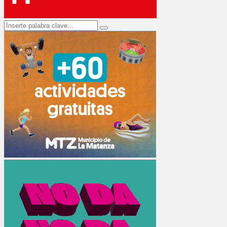
Search
Search
for: