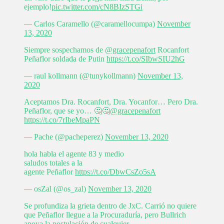
ejemplo!
pic.twitter.com/cN8BIzSTGi
— Carlos Caramello (@caramellocumpa)
November
13, 2020
Siempre sospechamos de
@gracepenafort
Rocanfort
Peñaflor soldada de Putin
https://t.co/SIbwSIU2hG
— raul kollmann (@tunykollmann)
November 13,
2020
Aceptamos Dra. Rocanfort, Dra. Yocanfor… Pero Dra.
Peñaflor, que se yo… 🤔🤔
@gracepenafort
https://t.co/7rIbeMpaPN
— Pache (@pacheperez)
November 13, 2020
hola habla el agente 83 y medio
saludos totales a la
agente Peñaflor
https://t.co/DbwCsZo5sA
— osZal (@os_zal)
November 13, 2020
Se profundiza la grieta dentro de JxC. Carrió no quiere
que Peñaflor llegue a la Procuraduría, pero Bullrich
apoya la postulación de cualquier