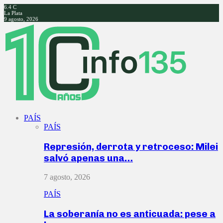
6.4
C
La Plata
9 agosto, 2026
Facebook
Twitter
Instagram
Youtube
PAÍS
PAÍS
Represión, derrota y retroceso: Milei
salvó apenas una…
7 agosto, 2026
PAÍS
La soberanía no es anticuada: pese a