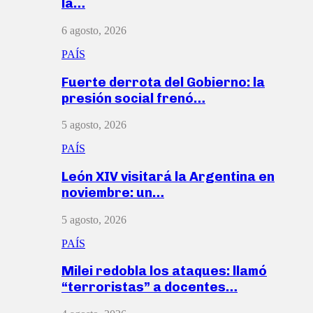
la…
6 agosto, 2026
PAÍS
Fuerte derrota del Gobierno: la
presión social frenó…
5 agosto, 2026
PAÍS
León XIV visitará la Argentina en
noviembre: un…
5 agosto, 2026
PAÍS
Milei redobla los ataques: llamó
“terroristas” a docentes…