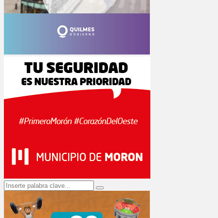
Search
Search
for: