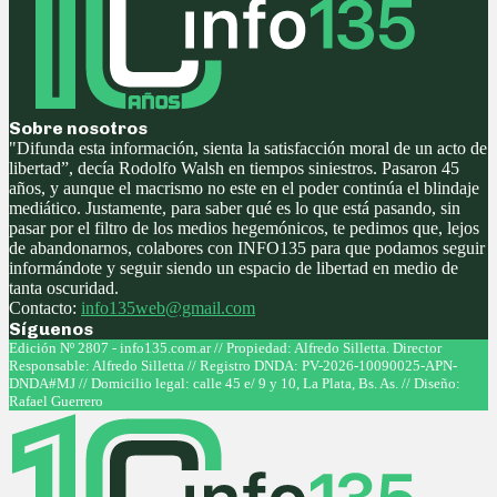
Sobre nosotros
"Difunda esta información, sienta la satisfacción moral de un acto de
libertad”, decía Rodolfo Walsh en tiempos siniestros. Pasaron 45
años, y aunque el macrismo no este en el poder continúa el blindaje
mediático. Justamente, para saber qué es lo que está pasando, sin
pasar por el filtro de los medios hegemónicos, te pedimos que, lejos
de abandonarnos, colabores con INFO135 para que podamos seguir
informándote y seguir siendo un espacio de libertad en medio de
tanta oscuridad.
Contacto:
info135web@gmail.com
Síguenos
Facebook
Twitter
Instagram
Youtube
Edición Nº 2807 - info135.com.ar // Propiedad: Alfredo Silletta. Director
Responsable: Alfredo Silletta // Registro DNDA: PV-2026-10090025-APN-
DNDA#MJ // Domicilio legal: calle 45 e/ 9 y 10, La Plata, Bs. As. // Diseño:
Rafael Guerrero