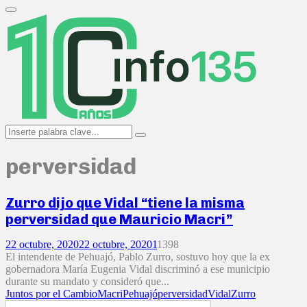
Search
for:
Primary
Menu
Search
Search
for:
perversidad
Zurro dijo que Vidal “tiene la misma
perversidad que Mauricio Macri”
22 octubre, 2020
22 octubre, 2020
1
1398
El intendente de Pehuajó, Pablo Zurro, sostuvo hoy que la ex
gobernadora María Eugenia Vidal discriminó a ese municipio
durante su mandato y consideró que...
Juntos por el Cambio
Macri
Pehuajó
perversidad
Vidal
Zurro