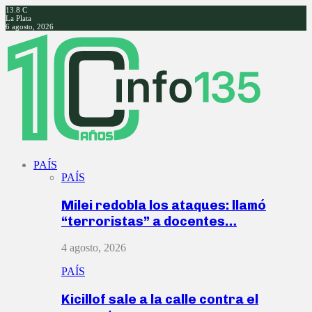
13.8
C
La Plata
6 agosto, 2026
Facebook
Twitter
Instagram
Youtube
PAÍS
PAÍS
Milei redobla los ataques: llamó
“terroristas” a docentes…
4 agosto, 2026
PAÍS
Kicillof sale a la calle contra el