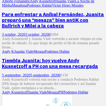
Alberto Fernández
Andy Kusnetzoff
Juanita Viale
La Noche de
Mirtha
Maradona
Podemos Hablar
Victor Hugo Morales
Para enfrentar a Aníbal Fernández, Juanita
preparó una “mesaza” bien antiK con
Bullrich y Milei a la cabeza
3 octubre, 2020
3 octubre, 2020
0
1004
Andy Kusnetzoff y Juanita Viale volverán a sacarse chispas en esta
noche de sábado. Es que luego de perder el fin de semana pasado
frente...
Andy K
Juanita Viale
Mesaza
Podemos Hablar
Tiembla Juanita: hoy vuelve Andy
Kusnetzoff a PH con una mesa recargada
5 septiembre, 2020
5 septiembre, 2020
0
1150
Andy Kusnetzoff volverá esta noche a conducir Podemos Hablar
(PH) luego de haberse recuperado del coronavirus y así Juanita
Viale, quien reemplaza a su abuela...
Andy Kusnetzoff
Juanita Viale
Mesaza
PH
Podemos Hablar