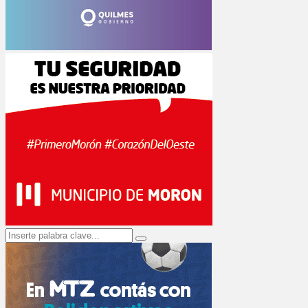
Search
Search
for: