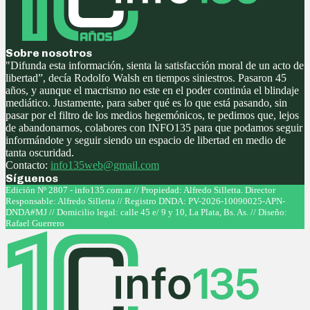
Sobre nosotros
"Difunda esta información, sienta la satisfacción moral de un acto de
libertad”, decía Rodolfo Walsh en tiempos siniestros. Pasaron 45
años, y aunque el macrismo no este en el poder continúa el blindaje
mediático. Justamente, para saber qué es lo que está pasando, sin
pasar por el filtro de los medios hegemónicos, te pedimos que, lejos
de abandonarnos, colabores con INFO135 para que podamos seguir
informándote y seguir siendo un espacio de libertad en medio de
tanta oscuridad.
Contacto:
info135web@gmail.com
Síguenos
Facebook
Twitter
Instagram
Youtube
Edición Nº 2807 - info135.com.ar // Propiedad: Alfredo Silletta. Director
Responsable: Alfredo Silletta // Registro DNDA: PV-2026-10090025-APN-
DNDA#MJ // Domicilio legal: calle 45 e/ 9 y 10, La Plata, Bs. As. // Diseño:
Rafael Guerrero