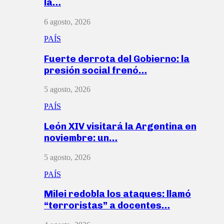
la…
6 agosto, 2026
PAÍS
Fuerte derrota del Gobierno: la
presión social frenó…
5 agosto, 2026
PAÍS
León XIV visitará la Argentina en
noviembre: un…
5 agosto, 2026
PAÍS
Milei redobla los ataques: llamó
“terroristas” a docentes…