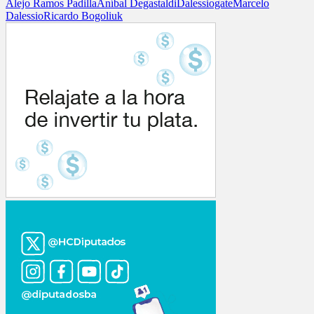
Alejo Ramos Padilla
Aníbal Degastaldi
Dalessiogate
Marcelo
Dalessio
Ricardo Bogoliuk