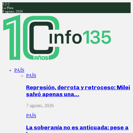
8.2
C
La Plata
8 agosto, 2026
Facebook
Twitter
Instagram
Youtube
PAÍS
PAÍS
Represión, derrota y retroceso: Milei
salvó apenas una…
7 agosto, 2026
PAÍS
La soberanía no es anticuada: pese a