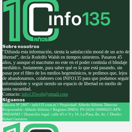
Sobre nosotros
"Difunda esta información, sienta la satisfacción moral de un acto de
libertad”, decía Rodolfo Walsh en tiempos siniestros. Pasaron 45
años, y aunque el macrismo no este en el poder continúa el blindaje
mediático. Justamente, para saber qué es lo que está pasando, sin
pasar por el filtro de los medios hegemónicos, te pedimos que, lejos
de abandonarnos, colabores con INFO135 para que podamos seguir
informándote y seguir siendo un espacio de libertad en medio de
tanta oscuridad.
Contacto:
info135web@gmail.com
Síguenos
Facebook
Twitter
Instagram
Youtube
Edición Nº 2807 - info135.com.ar // Propiedad: Alfredo Silletta. Director
Responsable: Alfredo Silletta // Registro DNDA: PV-2026-10090025-APN-
DNDA#MJ // Domicilio legal: calle 45 e/ 9 y 10, La Plata, Bs. As. // Diseño:
Rafael Guerrero