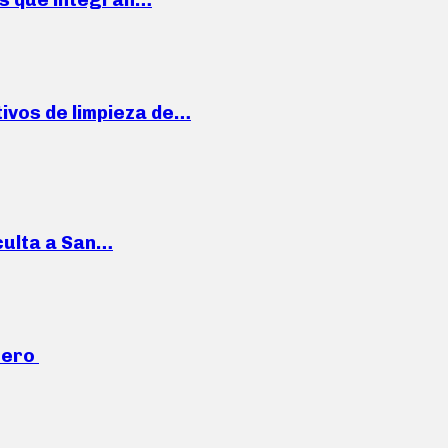
ivos de limpieza de…
culta a San…
mero