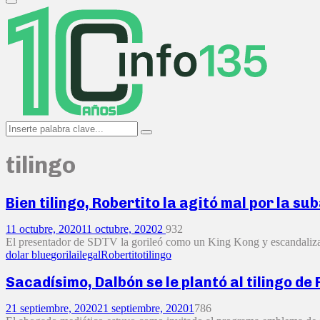
Primary
Menu
Search
Search
for:
tilingo
Bien tilingo, Robertito la agitó mal por la su
11 octubre, 2020
11 octubre, 2020
2
932
El presentador de SDTV la gorileó como un King Kong y escandalizado s
dolar blue
gorila
ilegal
Robertito
tilingo
Sacadísimo, Dalbón se le plantó al tilingo de
21 septiembre, 2020
21 septiembre, 2020
1
786