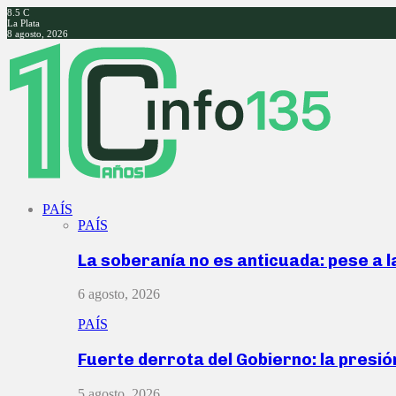
8.5
C
La Plata
8 agosto, 2026
Facebook
Twitter
Instagram
Youtube
PAÍS
PAÍS
La soberanía no es anticuada: pese a 
6 agosto, 2026
PAÍS
Fuerte derrota del Gobierno: la presió
5 agosto, 2026