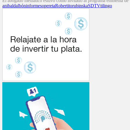
El abogado mediático estuvo como invitado al programa emblema de C5
anibal
dalbón
informes
opereta
Robertito
rubinska
SDTV
tilingo