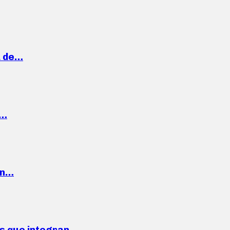
a de…
,…
ón…
ses que integran…