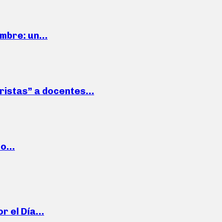
iembre: un…
roristas” a docentes…
cto…
or el Día…