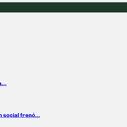
la…
n social frenó…