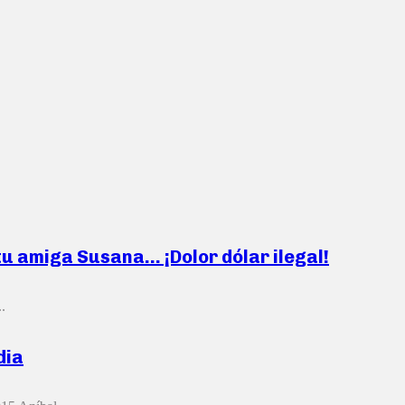
s tu amiga Susana… ¡Dolor dólar ilegal!
.
dia