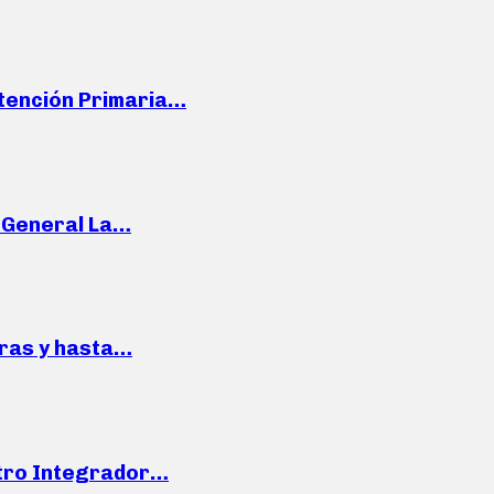
Atención Primaria…
e General La…
pras y hasta…
ntro Integrador…