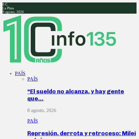
8
C
La Plata
9 agosto, 2026
Facebook
Twitter
Instagram
Youtube
PAÍS
PAÍS
“El sueldo no alcanza, y hay gente
que…
8 agosto, 2026
PAÍS
Represión, derrota y retroceso: Milei