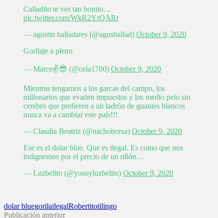
Calladito te ves tan bonito…
pic.twitter.com/WkR2YrQARt
— agustin balladares (@agusballad)
October 9, 2020
Gorilaje a pleno
— Marce✌😎 (@cela1700)
October 9, 2020
Mientras tengamos a los garcas del campo, los
millonarios que evaden impuestos y los medio pelo sin
cerebro que prefieren a un ladrón de guantes blancos
nunca va a cambiar este país!!!
— Claudia Beatriz (@nachoborsa)
October 9, 2020
Ese es el dolar blue. Que es ilegal. Es como que nos
indignemos por el precio de un riñón…
— Luzbelito (@yosoyluzbelito)
October 9, 2020
dolar blue
gorila
ilegal
Robertito
tilingo
Publicación anterior