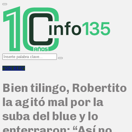
Search
for:
Primary
Menu
Search
Search
for:
"SIN RED"
Bien tilingo, Robertito
la agitó mal por la
suba del blue y lo
enterraron: “Así no