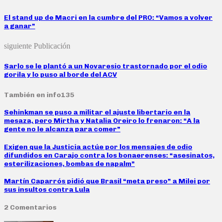
El stand up de Macri en la cumbre del PRO: “Vamos a volver
a ganar”
siguiente Publicación
Sarlo se le plantó a un Novaresio trastornado por el odio
gorila y lo puso al borde del ACV
También en info135
Sehinkman se puso a militar el ajuste libertario en la
mesaza, pero Mirtha y Natalia Oreiro lo frenaron: “A la
gente no le alcanza para comer”
Exigen que la Justicia actúe por los mensajes de odio
difundidos en Carajo contra los bonaerenses: “asesinatos,
esterilizaciones, bombas de napalm”
Martín Caparrós pidió que Brasil “meta preso” a Milei por
sus insultos contra Lula
2 Comentarios