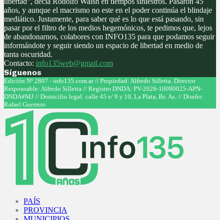
libertad”, decía Rodolfo Walsh en tiempos siniestros. Pasaron 45
años, y aunque el macrismo no este en el poder continúa el blindaje
mediático. Justamente, para saber qué es lo que está pasando, sin
pasar por el filtro de los medios hegemónicos, te pedimos que, lejos
de abandonarnos, colabores con INFO135 para que podamos seguir
informándote y seguir siendo un espacio de libertad en medio de
tanta oscuridad.
Contacto:
info135web@gmail.com
Síguenos
Facebook
Twitter
Instagram
Youtube
Edición Nº 2807 - info135.com.ar // Propiedad: Alfredo Silletta. Director
Responsable: Alfredo Silletta // Registro DNDA: PV-2026-10090025-APN-
DNDA#MJ // Domicilio legal: calle 45 e/ 9 y 10, La Plata, Bs. As. // Diseño:
Rafael Guerrero
Facebook
Twitter
Instagram
Youtube
PAÍS
PROVINCIA
MUNICIPIOS