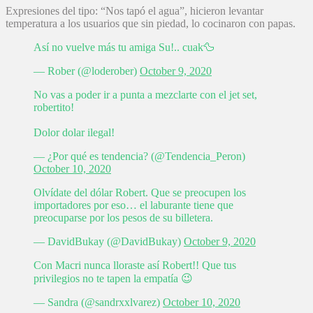
Expresiones del tipo: “Nos tapó el agua”, hicieron levantar
temperatura a los usuarios que sin piedad, lo cocinaron con papas.
Así no vuelve más tu amiga Su!.. cuak🦆
— Rober (@loderober)
October 9, 2020
No vas a poder ir a punta a mezclarte con el jet set,
robertito!
Dolor dolar ilegal!
— ¿Por qué es tendencia? (@Tendencia_Peron)
October 10, 2020
Olvídate del dólar Robert. Que se preocupen los
importadores por eso… el laburante tiene que
preocuparse por los pesos de su billetera.
— DavidBukay (@DavidBukay)
October 9, 2020
Con Macri nunca lloraste así Robert!! Que tus
privilegios no te tapen la empatía 😉
— Sandra (@sandrxxlvarez)
October 10, 2020