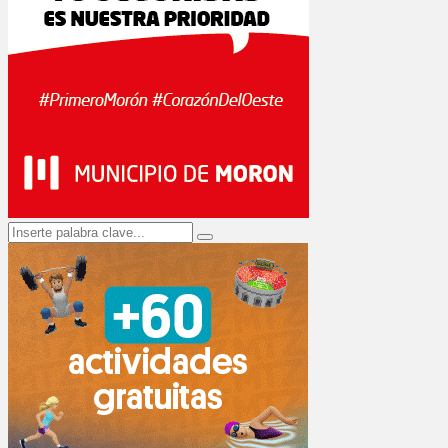
Search
Search
for: