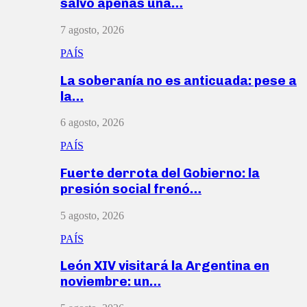
salvó apenas una…
7 agosto, 2026
PAÍS
La soberanía no es anticuada: pese a
la…
6 agosto, 2026
PAÍS
Fuerte derrota del Gobierno: la
presión social frenó…
5 agosto, 2026
PAÍS
León XIV visitará la Argentina en
noviembre: un…