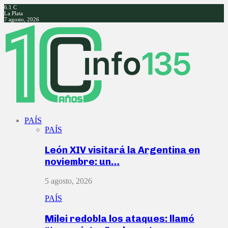
6.1
C
La Plata
7 agosto, 2026
Facebook
Twitter
Instagram
Youtube
PAÍS
PAÍS
León XIV visitará la Argentina en
noviembre: un…
5 agosto, 2026
PAÍS
Milei redobla los ataques: llamó