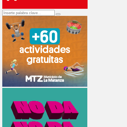
Search
Search
for: