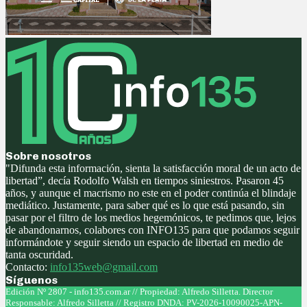
Sobre nosotros
"Difunda esta información, sienta la satisfacción moral de un acto de
libertad”, decía Rodolfo Walsh en tiempos siniestros. Pasaron 45
años, y aunque el macrismo no este en el poder continúa el blindaje
mediático. Justamente, para saber qué es lo que está pasando, sin
pasar por el filtro de los medios hegemónicos, te pedimos que, lejos
de abandonarnos, colabores con INFO135 para que podamos seguir
informándote y seguir siendo un espacio de libertad en medio de
tanta oscuridad.
Contacto:
info135web@gmail.com
Síguenos
Facebook
Twitter
Instagram
Youtube
Edición Nº 2807 - info135.com.ar // Propiedad: Alfredo Silletta. Director
Responsable: Alfredo Silletta // Registro DNDA: PV-2026-10090025-APN-