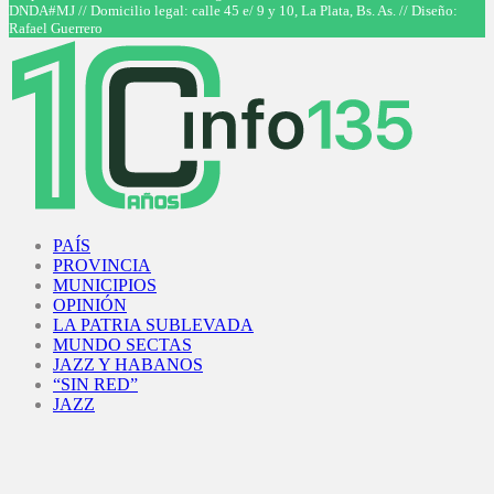
DNDA#MJ // Domicilio legal: calle 45 e/ 9 y 10, La Plata, Bs. As. // Diseño:
Rafael Guerrero
Facebook
Twitter
Instagram
Youtube
PAÍS
PROVINCIA
MUNICIPIOS
OPINIÓN
LA PATRIA SUBLEVADA
MUNDO SECTAS
JAZZ Y HABANOS
“SIN RED”
JAZZ