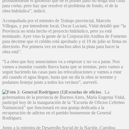
probablemente el gobierno que dé el primer paso no tenga una cinta
para cortar, pero hay que resolver el problema de fondo, el de la
obra hidráulica”, indicó.
Acompañada por el ministro de Trabajo provincial, Marcelo
Villegas, y por intendente local, Oscar Luciani, Vidal detalló que “la
Provincia no tenía hecho el proyecto hidráulico, pero ya está
terminado. Ayer vino la gente de la Corporación Andina de Fomento
para decirme que el crédito está aprobado y el 19 de julio se firma en
directorio. Por primera vez en muchos años la plata para hacer la
obra está”.
“La obra que hoy anunciamos va a empezar y no va a parar. Nos
vamos a inundar cuando llueva hasta que se termine, pero vamos a
seguir haciendo las casas para las relocalizaciones y vamos a estar
ahí cuando el agua llegue, hasta que un día la obra se termine y
podamos festejar junto a todos los vecinos”, aseveró.
Escuelas de oficios
. La
gobernadora de la provincia de Buenos Aires, María Eugenia Vidal,
participó hoy de la inauguración de la “Escuela de Oficios Ceferino
Namuncurá” que funcionará en una granja dedicada a la
recuperación de adictos en el partido bonaerense de General
Rodríguez.
Junto a la ministra de Desarrollo Social de la Nación, Carolina