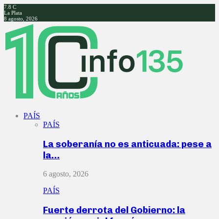
7.8
C
La Plata
8 agosto, 2026
Facebook
Twitter
Instagram
Youtube
PAÍS
PAÍS
La soberanía no es anticuada: pese a
la…
6 agosto, 2026
PAÍS
Fuerte derrota del Gobierno: la