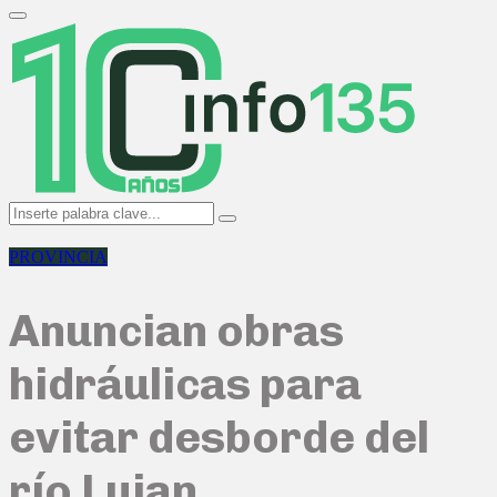
Search
for:
Primary
Menu
Search
Search
for:
PROVINCIA
Anuncian obras
hidráulicas para
evitar desborde del
río Lujan