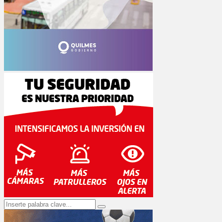
Search
Search
for: