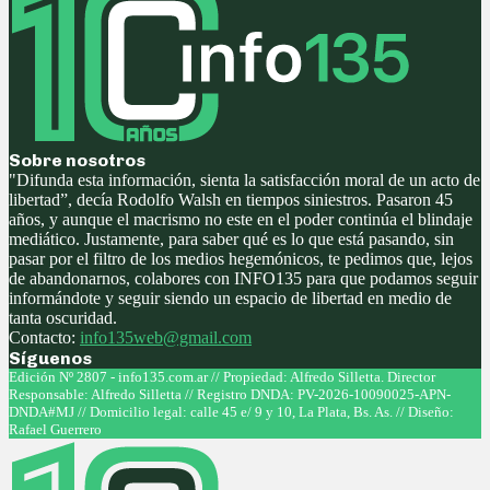
Sobre nosotros
"Difunda esta información, sienta la satisfacción moral de un acto de
libertad”, decía Rodolfo Walsh en tiempos siniestros. Pasaron 45
años, y aunque el macrismo no este en el poder continúa el blindaje
mediático. Justamente, para saber qué es lo que está pasando, sin
pasar por el filtro de los medios hegemónicos, te pedimos que, lejos
de abandonarnos, colabores con INFO135 para que podamos seguir
informándote y seguir siendo un espacio de libertad en medio de
tanta oscuridad.
Contacto:
info135web@gmail.com
Síguenos
Facebook
Twitter
Instagram
Youtube
Edición Nº 2807 - info135.com.ar // Propiedad: Alfredo Silletta. Director
Responsable: Alfredo Silletta // Registro DNDA: PV-2026-10090025-APN-
DNDA#MJ // Domicilio legal: calle 45 e/ 9 y 10, La Plata, Bs. As. // Diseño:
Rafael Guerrero