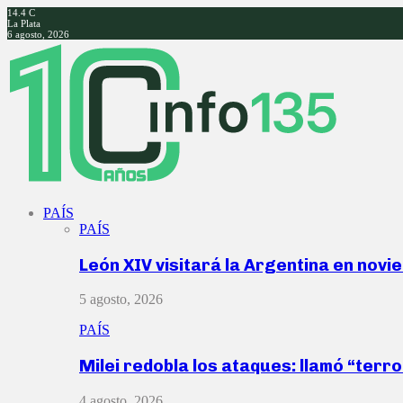
14.4
C
La Plata
6 agosto, 2026
Facebook
Twitter
Instagram
Youtube
PAÍS
PAÍS
León XIV visitará la Argentina en nov
5 agosto, 2026
PAÍS
Milei redobla los ataques: llamó “ter
4 agosto, 2026