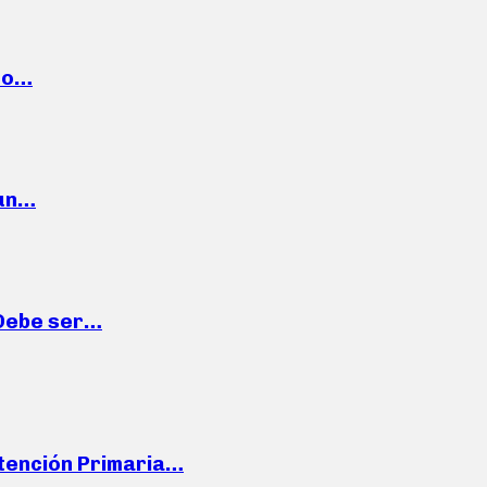
cto…
 un…
“Debe ser…
Atención Primaria…