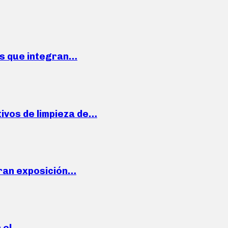
ses que integran…
ivos de limpieza de…
ran exposición…
n el…