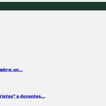
iembre: un…
roristas” a docentes…