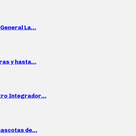
e General La…
pras y hasta…
ntro Integrador…
mascotas de…