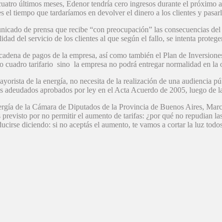
 cuatro últimos meses, Edenor tendría cero ingresos durante el próximo 
l tiempo que tardaríamos en devolver el dinero a los clientes y pasarlos
nicado de prensa que recibe “con preocupación” las consecuencias del f
dad del servicio de los clientes al que según el fallo, se intenta protege
a cadena de pagos de la empresa, así como también el Plan de Inversione
vo cuadro tarifario sino la empresa no podrá entregar normalidad en la 
orista de la energía, no necesita de la realización de una audiencia pú
tes adeudados aprobados por ley en el Acta Acuerdo de 2005, luego de la
ergía de la Cámara de Diputados de la Provincia de Buenos Aires, Marcel
s previsto por no permitir el aumento de tarifas: ¿por qué no repudian la
cirse diciendo: si no aceptás el aumento, te vamos a cortar la luz todos