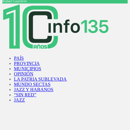
Rafael Guerrero
Facebook
Twitter
Instagram
Youtube
PAÍS
PROVINCIA
MUNICIPIOS
OPINIÓN
LA PATRIA SUBLEVADA
MUNDO SECTAS
JAZZ Y HABANOS
“SIN RED”
JAZZ