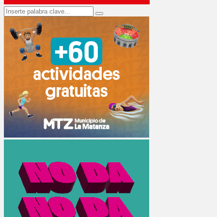
Search
Search
for: