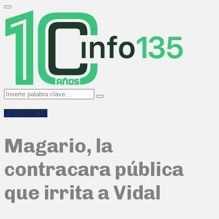
Search
for:
Primary
Menu
Search
Search
for:
PROVINCIA
Magario, la
contracara pública
que irrita a Vidal