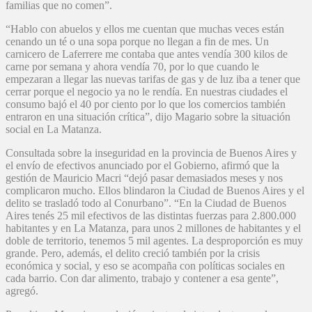
familias que no comen”.
“Hablo con abuelos y ellos me cuentan que muchas veces están
cenando un té o una sopa porque no llegan a fin de mes. Un
carnicero de Laferrere me contaba que antes vendía 300 kilos de
carne por semana y ahora vendía 70, por lo que cuando le
empezaran a llegar las nuevas tarifas de gas y de luz iba a tener que
cerrar porque el negocio ya no le rendía. En nuestras ciudades el
consumo bajó el 40 por ciento por lo que los comercios también
entraron en una situación crítica”, dijo Magario sobre la situación
social en La Matanza.
Consultada sobre la inseguridad en la provincia de Buenos Aires y
el envío de efectivos anunciado por el Gobierno, afirmó que la
gestión de Mauricio Macri “dejó pasar demasiados meses y nos
complicaron mucho. Ellos blindaron la Ciudad de Buenos Aires y el
delito se trasladó todo al Conurbano”. “En la Ciudad de Buenos
Aires tenés 25 mil efectivos de las distintas fuerzas para 2.800.000
habitantes y en La Matanza, para unos 2 millones de habitantes y el
doble de territorio, tenemos 5 mil agentes. La desproporción es muy
grande. Pero, además, el delito creció también por la crisis
económica y social, y eso se acompaña con políticas sociales en
cada barrio. Con dar alimento, trabajo y contener a esa gente”,
agregó.