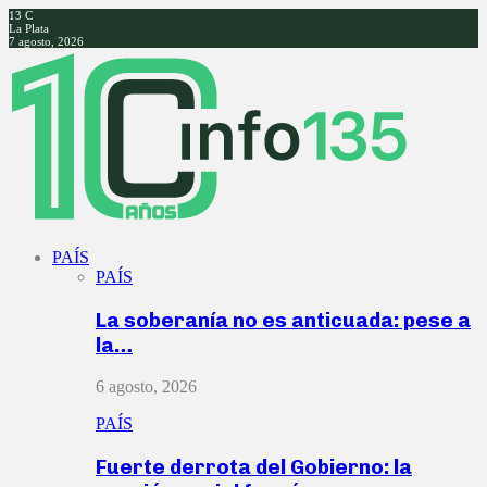
13
C
La Plata
7 agosto, 2026
Facebook
Twitter
Instagram
Youtube
PAÍS
PAÍS
La soberanía no es anticuada: pese a
la…
6 agosto, 2026
PAÍS
Fuerte derrota del Gobierno: la