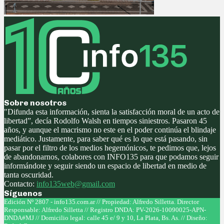
Sobre nosotros
"Difunda esta información, sienta la satisfacción moral de un acto de
libertad”, decía Rodolfo Walsh en tiempos siniestros. Pasaron 45
años, y aunque el macrismo no este en el poder continúa el blindaje
mediático. Justamente, para saber qué es lo que está pasando, sin
pasar por el filtro de los medios hegemónicos, te pedimos que, lejos
de abandonarnos, colabores con INFO135 para que podamos seguir
informándote y seguir siendo un espacio de libertad en medio de
tanta oscuridad.
Contacto:
info135web@gmail.com
Síguenos
Facebook
Twitter
Instagram
Youtube
Edición Nº 2807 - info135.com.ar // Propiedad: Alfredo Silletta. Director
Responsable: Alfredo Silletta // Registro DNDA: PV-2026-10090025-APN-
DNDA#MJ // Domicilio legal: calle 45 e/ 9 y 10, La Plata, Bs. As. // Diseño: