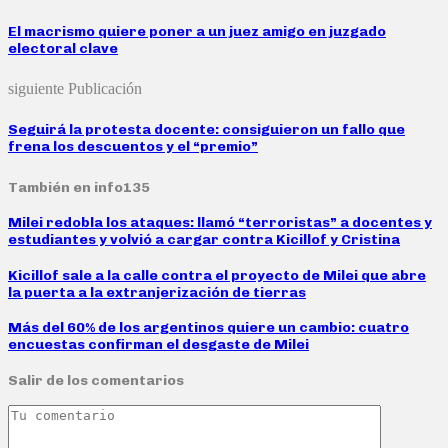
El macrismo quiere poner a un juez amigo en juzgado
electoral clave
siguiente Publicación
Seguirá la protesta docente: consiguieron un fallo que
frena los descuentos y el “premio”
También en info135
Milei redobla los ataques: llamó “terroristas” a docentes y
estudiantes y volvió a cargar contra Kicillof y Cristina
Kicillof sale a la calle contra el proyecto de Milei que abre
la puerta a la extranjerización de tierras
Más del 60% de los argentinos quiere un cambio: cuatro
encuestas confirman el desgaste de Milei
Salir de los comentarios