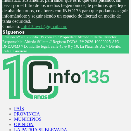
mediático. Justamente, para saber qué es lo que está pasando, sin
pasar por el filtro de los medios hegemónicos, te pedimos que, lejos
de abandonarnos, colabores con INFO135 para que podamos seguir
informándote y seguir siendo un espacio de libertad en medio de
tanta oscuridad.
Contacto:
info135web@gmail.com
Síguenos
Facebook
Twitter
Instagram
Youtube
Edición Nº 2807 - info135.com.ar // Propiedad: Alfredo Silletta. Director
Responsable: Alfredo Silletta // Registro DNDA: PV-2026-10090025-APN-
DNDA#MJ // Domicilio legal: calle 45 e/ 9 y 10, La Plata, Bs. As. // Diseño:
Rafael Guerrero
Facebook
Twitter
Instagram
Youtube
PAÍS
PROVINCIA
MUNICIPIOS
OPINIÓN
LA PATRIA SUBLEVADA