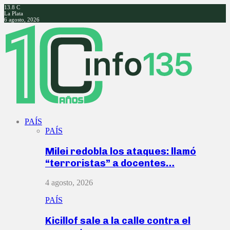
13.8
C
La Plata
6 agosto, 2026
Facebook
Twitter
Instagram
Youtube
PAÍS
PAÍS
Milei redobla los ataques: llamó
“terroristas” a docentes…
4 agosto, 2026
PAÍS
Kicillof sale a la calle contra el