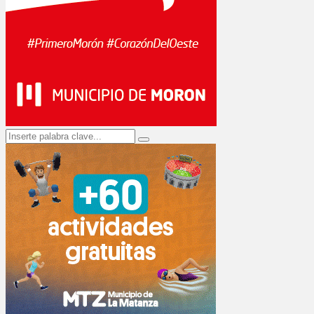
Search
Search
for: