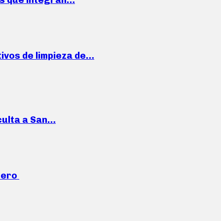
ivos de limpieza de…
culta a San…
mero