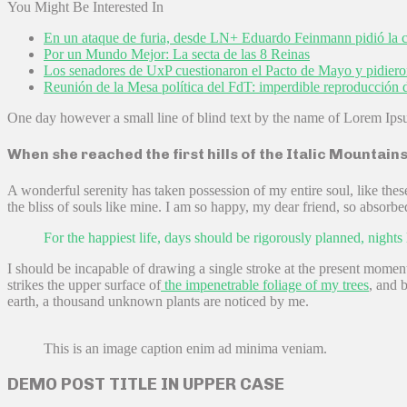
You Might Be Interested In
En un ataque de furia, desde LN+ Eduardo Feinmann pidió la ca
Por un Mundo Mejor: La secta de las 8 Reinas
Los senadores de UxP cuestionaron el Pacto de Mayo y pidiero
Reunión de la Mesa política del FdT: imperdible reproducción 
One day however a small line of blind text by the name of Lorem Ips
When she reached the first hills of the Italic Mountains
A wonderful serenity has taken possession of my entire soul, like the
the bliss of souls like mine. I am so happy, my dear friend, so absorbed
For the happiest life, days should be rigorously planned, nights 
I should be incapable of drawing a single stroke at the present moment
strikes the upper surface of
the impenetrable foliage of my trees
, and 
earth, a thousand unknown plants are noticed by me.
This is an image caption enim ad minima veniam.
DEMO POST TITLE IN UPPER CASE