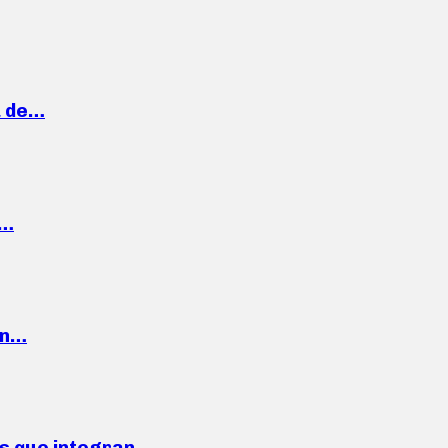
a de…
,…
ón…
ses que integran…