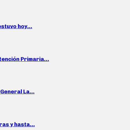
 estuvo hoy…
Atención Primaria…
e General La…
pras y hasta…