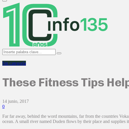
Primary
Menu
Search
Search
for:
Sin categoría
These Fitness Tips Hel
14 junio, 2017
0
Far far away, behind the word mountains, far from the countries Vokal
ocean. A small river named Duden flows by their place and supplies it w