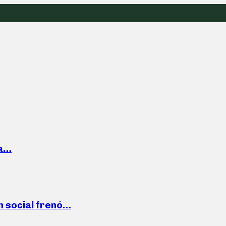
la…
n social frenó…