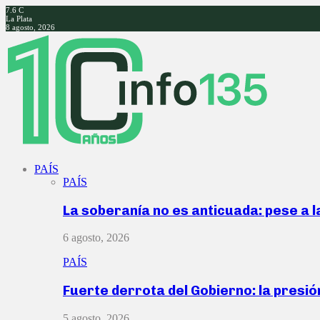
7.6
C
La Plata
8 agosto, 2026
Facebook
Twitter
Instagram
Youtube
PAÍS
PAÍS
La soberanía no es anticuada: pese a 
6 agosto, 2026
PAÍS
Fuerte derrota del Gobierno: la presió
5 agosto, 2026