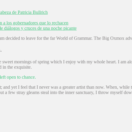
beza de Patricia Bullrich
n a los gobernadores que lo rechacen
de diálogos y cruces de una noche picante
um decided to leave for the far World of Grammar. The Big Oxmox advi
.
se sweet mornings of spring which I enjoy with my whole heart. I am alon
 in the exquisite.
left open to chance.
; and yet I feel that I never was a greater artist than now. When, whil
but a few stray gleams steal into the inner sanctuary, I throw myself down