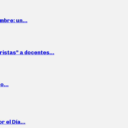
iembre: un…
roristas” a docentes…
cto…
or el Día…