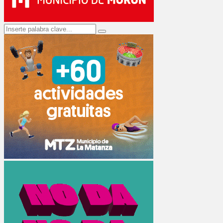
Search
Search
for: