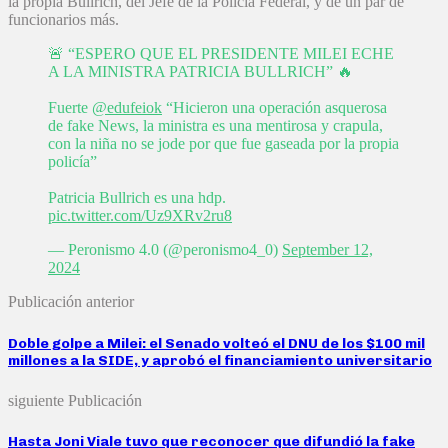
la propia Bullrich, del Jefe de la Policía Federal, y de un par de
funcionarios más.
🚨 “ESPERO QUE EL PRESIDENTE MILEI ECHE
A LA MINISTRA PATRICIA BULLRICH” 🔥
Fuerte
@edufeiok
“Hicieron una operación asquerosa
de fake News, la ministra es una mentirosa y crapula,
con la niña no se jode por que fue gaseada por la propia
policía”
Patricia Bullrich es una hdp.
pic.twitter.com/Uz9XRv2ru8
— Peronismo 4.0 (@peronismo4_0)
September 12,
2024
Publicación anterior
Doble golpe a Milei: el Senado volteó el DNU de los $100 mil
millones a la SIDE, y aprobó el financiamiento universitario
siguiente Publicación
Hasta Joni Viale tuvo que reconocer que difundió la fake