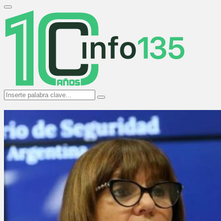
Search
for:
Primary
Menu
Search
Search
for: