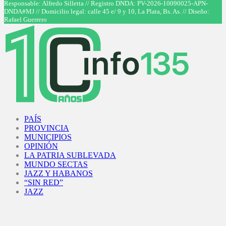
Responsable: Alfredo Silletta // Registro DNDA: PV-2026-10090025-APN-
DNDA#MJ // Domicilio legal: calle 45 e/ 9 y 10, La Plata, Bs. As. // Diseño:
Rafael Guerrero
Facebook
Twitter
Instagram
Youtube
PAÍS
PROVINCIA
MUNICIPIOS
OPINIÓN
LA PATRIA SUBLEVADA
MUNDO SECTAS
JAZZ Y HABANOS
“SIN RED”
JAZZ