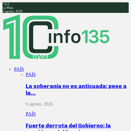
7.6
C
La Plata
8 agosto, 2026
Facebook
Twitter
Instagram
Youtube
PAÍS
PAÍS
La soberanía no es anticuada: pese a
la…
6 agosto, 2026
PAÍS
Fuerte derrota del Gobierno: la