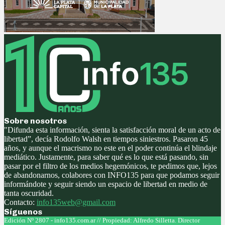
Sobre nosotros
"Difunda esta información, sienta la satisfacción moral de un acto de
libertad”, decía Rodolfo Walsh en tiempos siniestros. Pasaron 45
años, y aunque el macrismo no este en el poder continúa el blindaje
mediático. Justamente, para saber qué es lo que está pasando, sin
pasar por el filtro de los medios hegemónicos, te pedimos que, lejos
de abandonarnos, colabores con INFO135 para que podamos seguir
informándote y seguir siendo un espacio de libertad en medio de
tanta oscuridad.
Contacto:
info135web@gmail.com
Síguenos
Facebook
Twitter
Instagram
Youtube
Edición Nº 2807 - info135.com.ar // Propiedad: Alfredo Silletta. Director