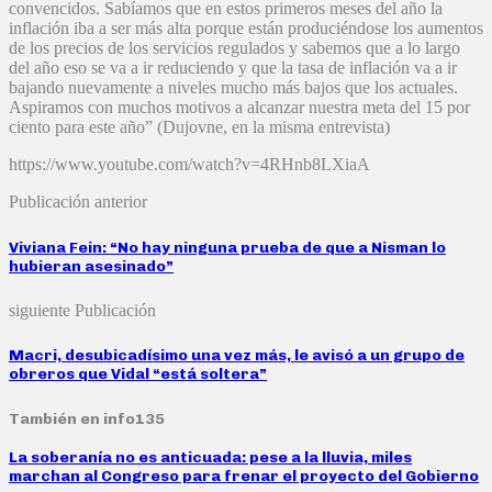
convencidos. Sabíamos que en estos primeros meses del año la
inflación iba a ser más alta porque están produciéndose los aumentos
de los precios de los servicios regulados y sabemos que a lo largo
del año eso se va a ir reduciendo y que la tasa de inflación va a ir
bajando nuevamente a niveles mucho más bajos que los actuales.
Aspiramos con muchos motivos a alcanzar nuestra meta del 15 por
ciento para este año” (Dujovne, en la misma entrevista)
https://www.youtube.com/watch?v=4RHnb8LXiaA
Publicación anterior
Viviana Fein: “No hay ninguna prueba de que a Nisman lo
hubieran asesinado”
siguiente Publicación
Macri, desubicadísimo una vez más, le avisó a un grupo de
obreros que Vidal “está soltera”
También en info135
La soberanía no es anticuada: pese a la lluvia, miles
marchan al Congreso para frenar el proyecto del Gobierno