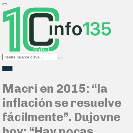
Search
for:
Primary
Menu
Search
Search
for:
PAÍS
Macri en 2015: “la
inflación se resuelve
fácilmente”. Dujovne
hoy: “Hay pocas