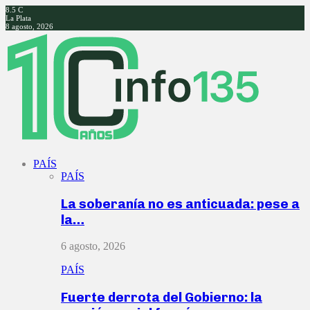
8.5
C
La Plata
8 agosto, 2026
Facebook
Twitter
Instagram
Youtube
PAÍS
PAÍS
La soberanía no es anticuada: pese a
la…
6 agosto, 2026
PAÍS
Fuerte derrota del Gobierno: la