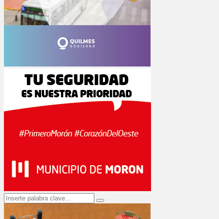
Search
Search
for: