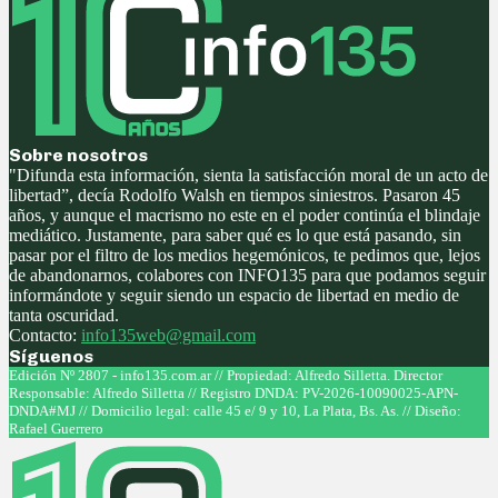
Sobre nosotros
"Difunda esta información, sienta la satisfacción moral de un acto de
libertad”, decía Rodolfo Walsh en tiempos siniestros. Pasaron 45
años, y aunque el macrismo no este en el poder continúa el blindaje
mediático. Justamente, para saber qué es lo que está pasando, sin
pasar por el filtro de los medios hegemónicos, te pedimos que, lejos
de abandonarnos, colabores con INFO135 para que podamos seguir
informándote y seguir siendo un espacio de libertad en medio de
tanta oscuridad.
Contacto:
info135web@gmail.com
Síguenos
Facebook
Twitter
Instagram
Youtube
Edición Nº 2807 - info135.com.ar // Propiedad: Alfredo Silletta. Director
Responsable: Alfredo Silletta // Registro DNDA: PV-2026-10090025-APN-
DNDA#MJ // Domicilio legal: calle 45 e/ 9 y 10, La Plata, Bs. As. // Diseño:
Rafael Guerrero