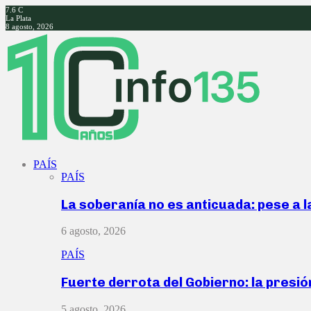
7.6
C
La Plata
8 agosto, 2026
Facebook
Twitter
Instagram
Youtube
PAÍS
PAÍS
La soberanía no es anticuada: pese a 
6 agosto, 2026
PAÍS
Fuerte derrota del Gobierno: la presió
5 agosto, 2026