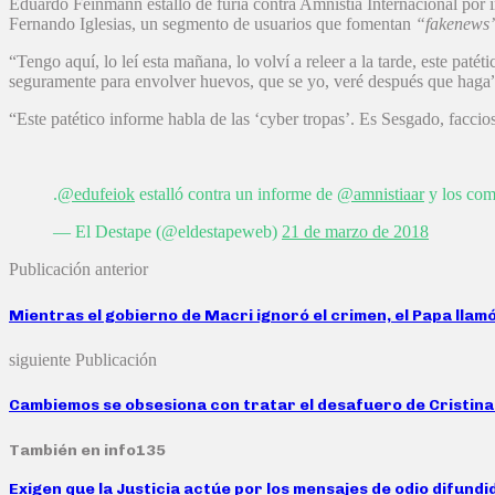
Eduardo Feinmann estalló de furia contra Amnistía Internacional por i
Fernando Iglesias, un segmento de usuarios que fomentan
“fakenews
“Tengo aquí, lo leí esta mañana, lo volví a releer a la tarde, este pat
seguramente para envolver huevos, que se yo, veré después que haga”, 
“Este patético informe habla de las ‘cyber tropas’. Es Sesgado, faccioso
.
@edufeiok
estalló contra un informe de
@amnistiaar
y los com
— El Destape (@eldestapeweb)
21 de marzo de 2018
Publicación anterior
Mientras el gobierno de Macri ignoró el crimen, el Papa llamó
siguiente Publicación
Cambiemos se obsesiona con tratar el desafuero de Cristina 
También en info135
Exigen que la Justicia actúe por los mensajes de odio difund