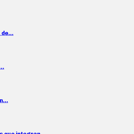
a de…
,…
ón…
ses que integran…