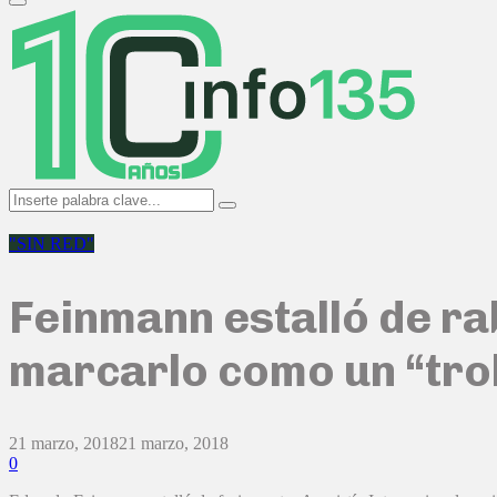
Primary
Menu
Search
Search
for:
"SIN RED"
Feinmann estalló de ra
marcarlo como un “tro
21 marzo, 2018
21 marzo, 2018
0