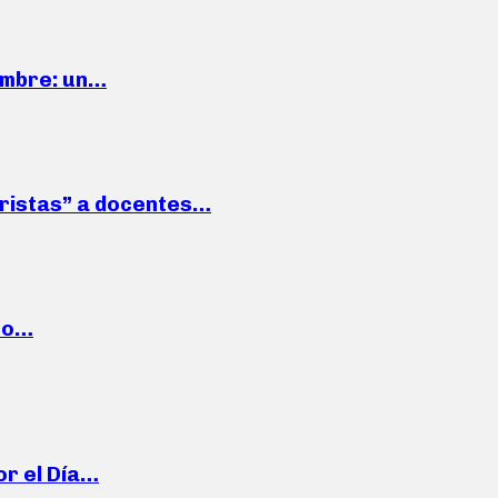
iembre: un…
roristas” a docentes…
cto…
or el Día…