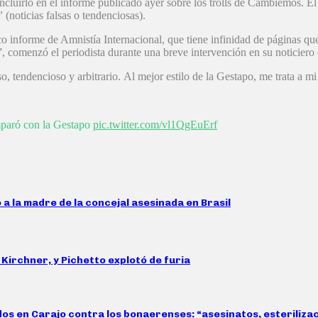
ncluirlo en el informe publicado ayer sobre los trolls de Cambiemos. El
”
(noticias falsas o tendenciosas).
ético informe de Amnistía Internacional, que tiene infinidad de páginas 
comenzó el periodista durante una breve intervención en su noticiero d
, tendencioso y arbitrario. Al mejor estilo de la Gestapo, me trata a mi d
paró con la Gestapo
pic.twitter.com/vl1QgEuErf
 a la madre de la concejal asesinada en Brasil
Kirchner, y Pichetto explotó de furia
idos en Carajo contra los bonaerenses: “asesinatos, esteriliz