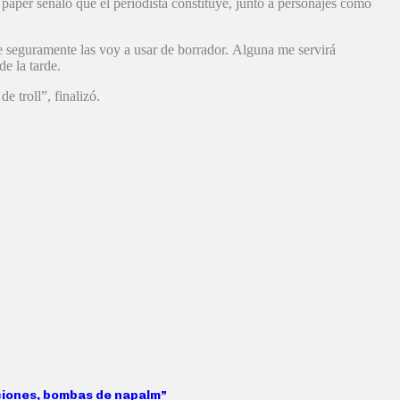
 paper señaló que el periodista constituye, junto a personajes como
que seguramente las voy a usar de borrador. Alguna me servirá
e la tarde.
e troll”, finalizó.
aciones, bombas de napalm”