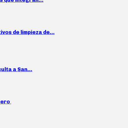
ivos de limpieza de…
culta a San…
mero