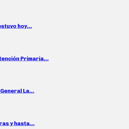
 estuvo hoy…
Atención Primaria…
e General La…
pras y hasta…