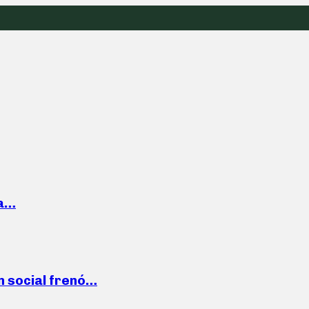
la…
n social frenó…