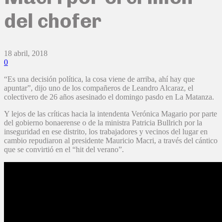
del chofer
18 abril, 2018
0
“Es una decisión política, la cosa viene de arriba, ahí hay que
apuntar”, dijo uno de los compañeros de Leandro Alcaraz, el
colectivero de 26 años asesinado el domingo pasdo en La Matanza.
Y lejos de las críticas hacia la intendenta Verónica Magario por parte
del gobierno bonaerense o de la ministra Patricia Bullrich por la
inseguridad en ese distrito, los trabajadores y vecinos del lugar en
cambio repudiaron al presidente Mauricio Macri, a través del cántico
que se convirtió en el “hit del verano”.