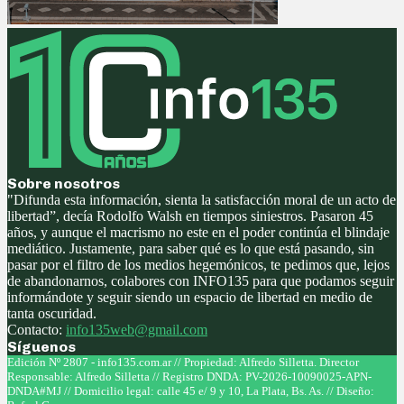
Sobre nosotros
"Difunda esta información, sienta la satisfacción moral de un acto de
libertad”, decía Rodolfo Walsh en tiempos siniestros. Pasaron 45
años, y aunque el macrismo no este en el poder continúa el blindaje
mediático. Justamente, para saber qué es lo que está pasando, sin
pasar por el filtro de los medios hegemónicos, te pedimos que, lejos
de abandonarnos, colabores con INFO135 para que podamos seguir
informándote y seguir siendo un espacio de libertad en medio de
tanta oscuridad.
Contacto:
info135web@gmail.com
Síguenos
Facebook
Twitter
Instagram
Youtube
Edición Nº 2807 - info135.com.ar // Propiedad: Alfredo Silletta. Director
Responsable: Alfredo Silletta // Registro DNDA: PV-2026-10090025-APN-
DNDA#MJ // Domicilio legal: calle 45 e/ 9 y 10, La Plata, Bs. As. // Diseño: