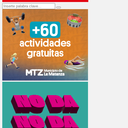
Search
Search
for: