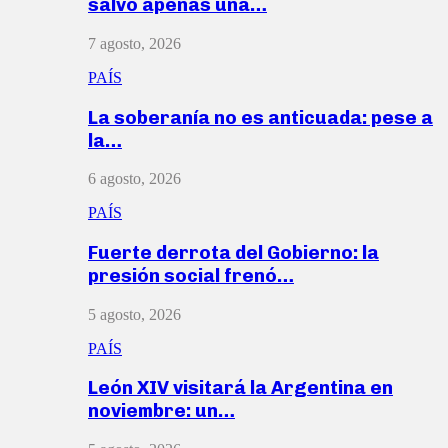
salvó apenas una…
7 agosto, 2026
PAÍS
La soberanía no es anticuada: pese a
la…
6 agosto, 2026
PAÍS
Fuerte derrota del Gobierno: la
presión social frenó…
5 agosto, 2026
PAÍS
León XIV visitará la Argentina en
noviembre: un…