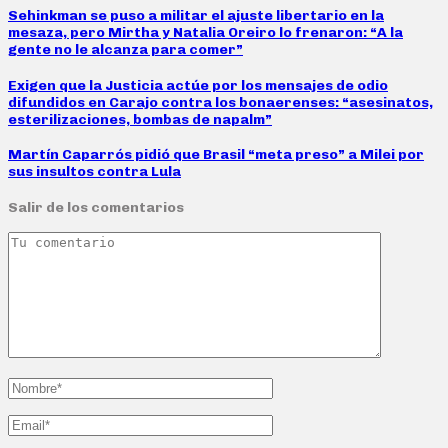
Sehinkman se puso a militar el ajuste libertario en la
mesaza, pero Mirtha y Natalia Oreiro lo frenaron: “A la
gente no le alcanza para comer”
Exigen que la Justicia actúe por los mensajes de odio
difundidos en Carajo contra los bonaerenses: “asesinatos,
esterilizaciones, bombas de napalm”
Martín Caparrós pidió que Brasil “meta preso” a Milei por
sus insultos contra Lula
Salir de los comentarios