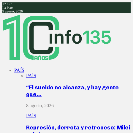
12.8
C
La Plata
9 agosto, 2026
Facebook
Twitter
Instagram
Youtube
PAÍS
PAÍS
“El sueldo no alcanza, y hay gente
que…
8 agosto, 2026
PAÍS
Represión, derrota y retroceso: Milei