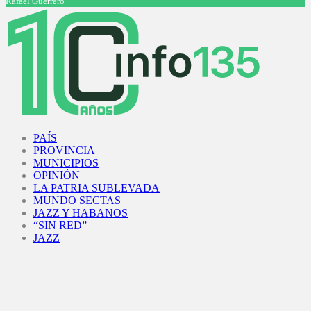
Rafael Guerrero
Facebook
Twitter
Instagram
Youtube
PAÍS
PROVINCIA
MUNICIPIOS
OPINIÓN
LA PATRIA SUBLEVADA
MUNDO SECTAS
JAZZ Y HABANOS
“SIN RED”
JAZZ