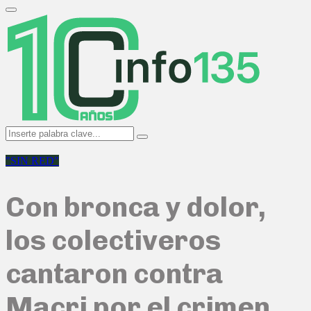
Search
for:
Primary
Menu
Search
Search
for:
"SIN RED"
Con bronca y dolor,
los colectiveros
cantaron contra
Macri por el crimen