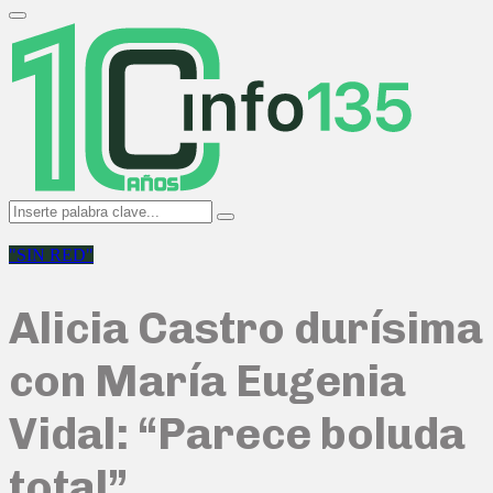
Search
for:
Primary
Menu
Search
Search
for:
"SIN RED"
Alicia Castro durísima
con María Eugenia
Vidal: “Parece boluda
total”