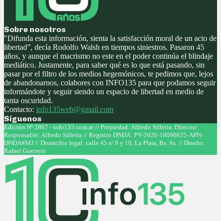
Sobre nosotros
"Difunda esta información, sienta la satisfacción moral de un acto de
libertad”, decía Rodolfo Walsh en tiempos siniestros. Pasaron 45
años, y aunque el macrismo no este en el poder continúa el blindaje
mediático. Justamente, para saber qué es lo que está pasando, sin
pasar por el filtro de los medios hegemónicos, te pedimos que, lejos
de abandonarnos, colabores con INFO135 para que podamos seguir
informándote y seguir siendo un espacio de libertad en medio de
tanta oscuridad.
Contacto:
info135web@gmail.com
Síguenos
Facebook
Twitter
Instagram
Youtube
Edición Nº 2807 - info135.com.ar // Propiedad: Alfredo Silletta. Director
Responsable: Alfredo Silletta // Registro DNDA: PV-2026-10090025-APN-
DNDA#MJ // Domicilio legal: calle 45 e/ 9 y 10, La Plata, Bs. As. // Diseño:
Rafael Guerrero