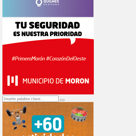
Search
Search
for: