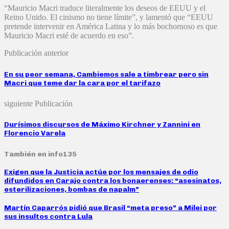
“Mauricio Macri traduce literalmente los deseos de EEUU y el
Reino Unido. El cinismo no tiene límite”, y lamentó que “EEUU
pretende intervenir en América Latina y lo más bochornoso es que
Mauricio Macri esté de acuerdo en eso”.
Publicación anterior
En su peor semana, Cambiemos sale a timbrear pero sin
Macri que teme dar la cara por el tarifazo
siguiente Publicación
Durísimos discursos de Máximo Kirchner y Zannini en
Florencio Varela
También en info135
Exigen que la Justicia actúe por los mensajes de odio
difundidos en Carajo contra los bonaerenses: “asesinatos,
esterilizaciones, bombas de napalm”
Martín Caparrós pidió que Brasil “meta preso” a Milei por
sus insultos contra Lula