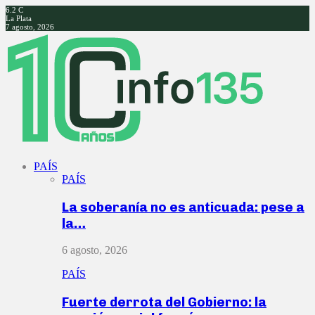
6.2
C
La Plata
7 agosto, 2026
Facebook
Twitter
Instagram
Youtube
PAÍS
PAÍS
La soberanía no es anticuada: pese a
la…
6 agosto, 2026
PAÍS
Fuerte derrota del Gobierno: la