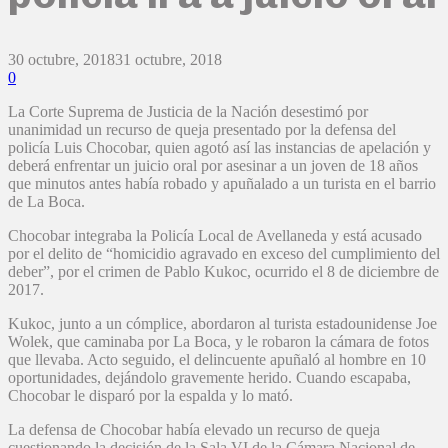
30 octubre, 2018
31 octubre, 2018
0
La Corte Suprema de Justicia de la Nación desestimó por
unanimidad un recurso de queja presentado por la defensa del
policía Luis Chocobar, quien agotó así las instancias de apelación y
deberá enfrentar un juicio oral por asesinar a un joven de 18 años
que minutos antes había robado y apuñalado a un turista en el barrio
de La Boca.
Chocobar integraba la Policía Local de Avellaneda y está acusado
por el delito de “homicidio agravado en exceso del cumplimiento del
deber”, por el crimen de Pablo Kukoc, ocurrido el 8 de diciembre de
2017.
Kukoc, junto a un cómplice, abordaron al turista estadounidense Joe
Wolek, que caminaba por La Boca, y le robaron la cámara de fotos
que llevaba. Acto seguido, el delincuente apuñaló al hombre en 10
oportunidades, dejándolo gravemente herido. Cuando escapaba,
Chocobar le disparó por la espalda y lo mató.
La defensa de Chocobar había elevado un recurso de queja
cuestionando la decisión de la Sala VI de la Cámara Nacional de