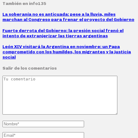
También en info135
La soberanía no es anticuada: pese a la lluvia, miles
marchan al Congreso para frenar el proyecto del Gobierno
Fuerte derrota del Gobierno: la presión social frenó el
intento de extranjerizar las tierras argentinas
León XIV visitará la Argentina en noviembre: un Papa
comprometido con los humildes, los migrantes y la justicia
social
Salir de los comentarios