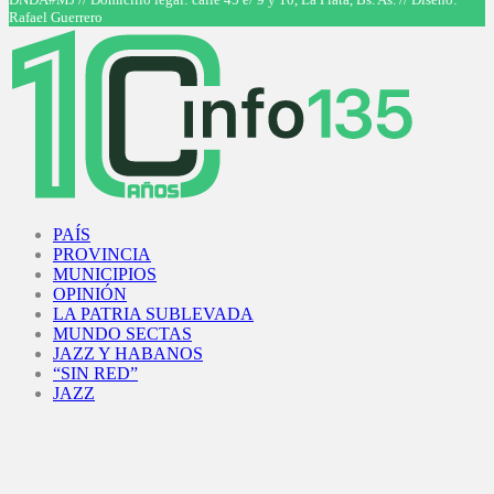
Rafael Guerrero
Facebook
Twitter
Instagram
Youtube
PAÍS
PROVINCIA
MUNICIPIOS
OPINIÓN
LA PATRIA SUBLEVADA
MUNDO SECTAS
JAZZ Y HABANOS
“SIN RED”
JAZZ