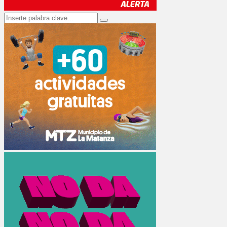
Search
Search
for: