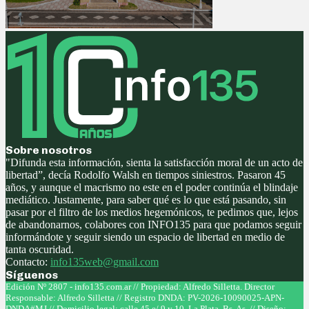
Sobre nosotros
"Difunda esta información, sienta la satisfacción moral de un acto de
libertad”, decía Rodolfo Walsh en tiempos siniestros. Pasaron 45
años, y aunque el macrismo no este en el poder continúa el blindaje
mediático. Justamente, para saber qué es lo que está pasando, sin
pasar por el filtro de los medios hegemónicos, te pedimos que, lejos
de abandonarnos, colabores con INFO135 para que podamos seguir
informándote y seguir siendo un espacio de libertad en medio de
tanta oscuridad.
Contacto:
info135web@gmail.com
Síguenos
Facebook
Twitter
Instagram
Youtube
Edición Nº 2807 - info135.com.ar // Propiedad: Alfredo Silletta. Director
Responsable: Alfredo Silletta // Registro DNDA: PV-2026-10090025-APN-
DNDA#MJ // Domicilio legal: calle 45 e/ 9 y 10, La Plata, Bs. As. // Diseño: