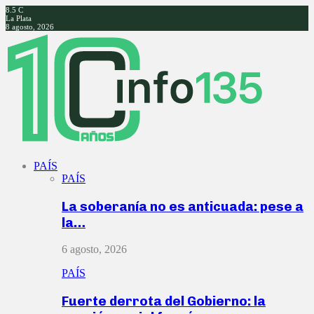
8.5
C
La Plata
8 agosto, 2026
Facebook
Twitter
Instagram
Youtube
PAÍS
PAÍS
La soberanía no es anticuada: pese a
la…
6 agosto, 2026
PAÍS
Fuerte derrota del Gobierno: la