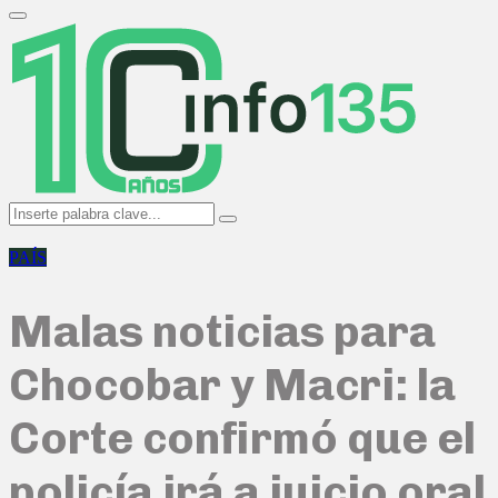
Search
for:
Primary
Menu
Search
Search
for:
PAÍS
Malas noticias para
Chocobar y Macri: la
Corte confirmó que el
policía irá a juicio oral