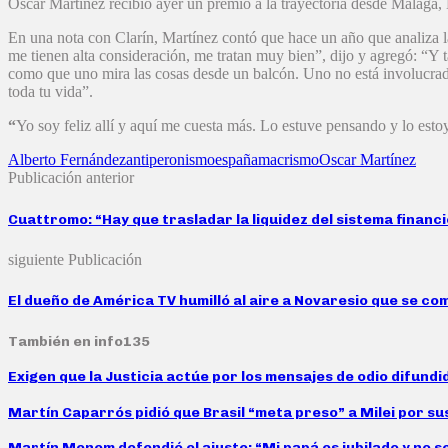
Oscar Martínez recibió ayer un premio a la trayectoria desde Malága, E
En una nota con Clarín, Martínez contó que hace un año que analiza la 
me tienen alta consideración, me tratan muy bien”, dijo y agregó: “Y 
como que uno mira las cosas desde un balcón. Uno no está involucrad
toda tu vida”.
“
Yo soy feliz allí y aquí me cuesta más. Lo estuve pensando y lo estoy
Alberto Fernández
antiperonismo
españa
macrismo
Oscar Martínez
Publicación anterior
Cuattromo: “Hay que trasladar la liquidez del sistema financi
siguiente Publicación
El dueño de América TV humilló al aire a Novaresio que se co
También en info135
Exigen que la Justicia actúe por los mensajes de odio difund
Martín Caparrós pidió que Brasil “meta preso” a Milei por su
Martín Menem defendió el ajuste: “Mi papá es jubilado y no s