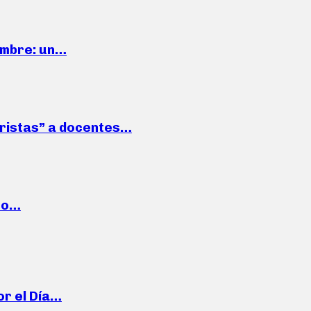
iembre: un…
roristas” a docentes…
cto…
or el Día…