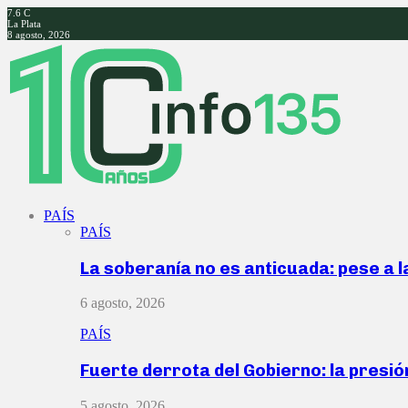
7.6
C
La Plata
8 agosto, 2026
Facebook
Twitter
Instagram
Youtube
PAÍS
PAÍS
La soberanía no es anticuada: pese a 
6 agosto, 2026
PAÍS
Fuerte derrota del Gobierno: la presió
5 agosto, 2026