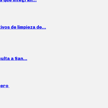
ivos de limpieza de…
culta a San…
mero