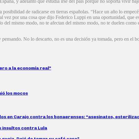
spaña, y adelantó que estudia irse del país porque no soporta vivir baj
posibilidad de radicarse en tierras españolas. “Hace un año lo empecé a 
tal vez por una cosa que dijo Federico Luppi en una oportunidad, que es
o del mismo modo, no te afectan del mismo modo, no te duelen como en 
 pensando. No lo descarto, no es una decisión ya tomada, pero en el boli
ero a la economía real”
mió los mocos
idos en Carajo contra los bonaerenses: “asesinatos, esteriliz
s insultos contra Lula
e queja. Dejó de tomar su café caro”