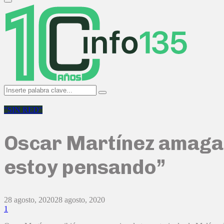
Primary
Menu
Search
Search
for:
"SIN RED"
Oscar Martínez amaga co
estoy pensando”
28 agosto, 2020
28 agosto, 2020
1