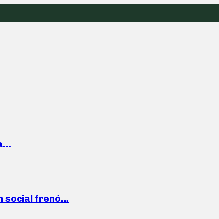
la…
n social frenó…