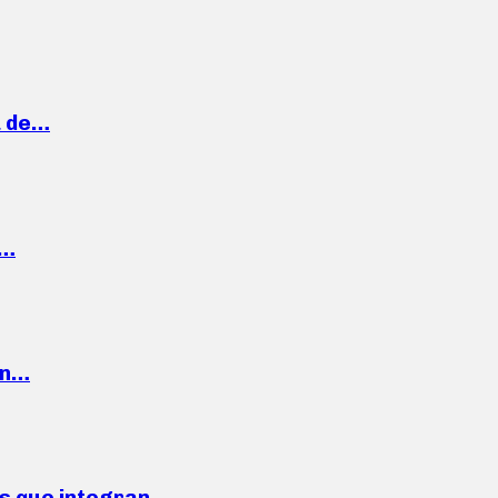
a de…
,…
ón…
ses que integran…