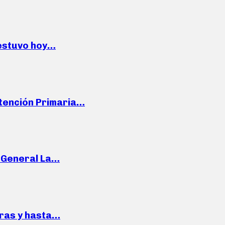
 estuvo hoy…
Atención Primaria…
e General La…
pras y hasta…