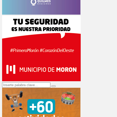
Search
Search
for: