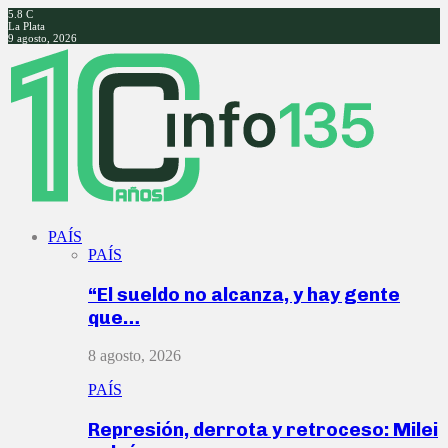
5.8
C
La Plata
9 agosto, 2026
Facebook
Twitter
Instagram
Youtube
PAÍS
PAÍS
“El sueldo no alcanza, y hay gente
que…
8 agosto, 2026
PAÍS
Represión, derrota y retroceso: Milei