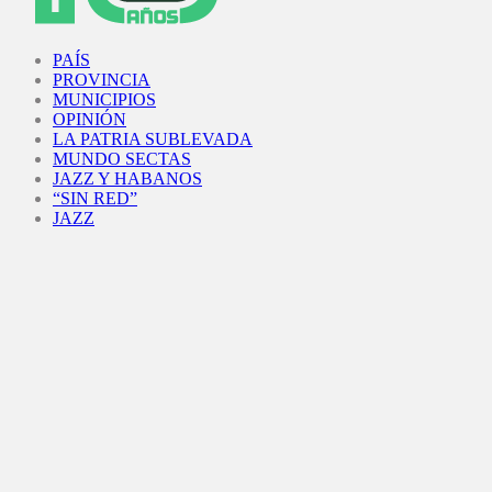
Facebook
Twitter
Instagram
Youtube
PAÍS
PROVINCIA
MUNICIPIOS
OPINIÓN
LA PATRIA SUBLEVADA
MUNDO SECTAS
JAZZ Y HABANOS
“SIN RED”
JAZZ