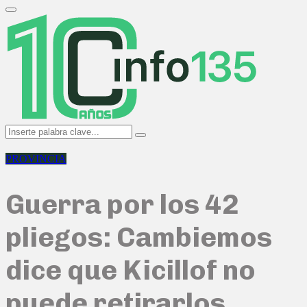
Search
for:
Primary
Menu
Search
Search
for:
PROVINCIA
Guerra por los 42
pliegos: Cambiemos
dice que Kicillof no
puede retirarlos,