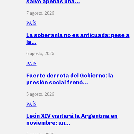
salvó apenas una…
7 agosto, 2026
PAÍS
La soberanía no es anticuada: pese a
la…
6 agosto, 2026
PAÍS
Fuerte derrota del Gobierno: la
presión social frenó…
5 agosto, 2026
PAÍS
León XIV visitará la Argentina en
noviembre: un…