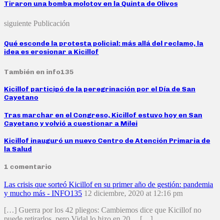
Tiraron una bomba molotov en la Quinta de Olivos
siguiente Publicación
Qué esconde la protesta policial: más allá del reclamo, la
idea es erosionar a Kicillof
También en info135
Kicillof participó de la peregrinación por el Día de San
Cayetano
Tras marchar en el Congreso, Kicillof estuvo hoy en San
Cayetano y volvió a cuestionar a Milei
Kicillof inauguró un nuevo Centro de Atención Primaria de
la Salud
1 comentario
Las crisis que sorteó Kicillof en su primer año de gestión: pandemia
y mucho más - INFO135
12 diciembre, 2020 at 12:16 pm
[…] Guerra por los 42 pliegos: Cambiemos dice que Kicillof no
puede retirarlos, pero Vidal lo hizo en 20… […]