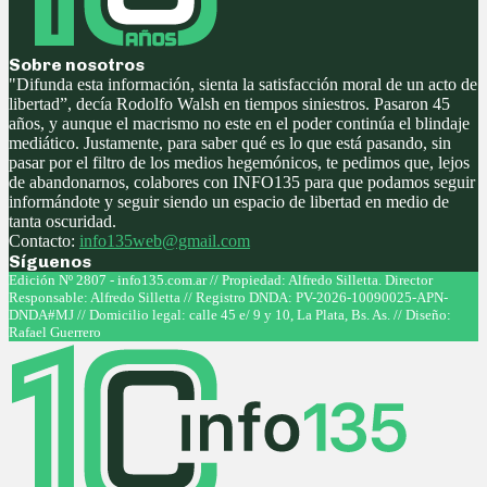
Sobre nosotros
"Difunda esta información, sienta la satisfacción moral de un acto de
libertad”, decía Rodolfo Walsh en tiempos siniestros. Pasaron 45
años, y aunque el macrismo no este en el poder continúa el blindaje
mediático. Justamente, para saber qué es lo que está pasando, sin
pasar por el filtro de los medios hegemónicos, te pedimos que, lejos
de abandonarnos, colabores con INFO135 para que podamos seguir
informándote y seguir siendo un espacio de libertad en medio de
tanta oscuridad.
Contacto:
info135web@gmail.com
Síguenos
Facebook
Twitter
Instagram
Youtube
Edición Nº 2807 - info135.com.ar // Propiedad: Alfredo Silletta. Director
Responsable: Alfredo Silletta // Registro DNDA: PV-2026-10090025-APN-
DNDA#MJ // Domicilio legal: calle 45 e/ 9 y 10, La Plata, Bs. As. // Diseño:
Rafael Guerrero