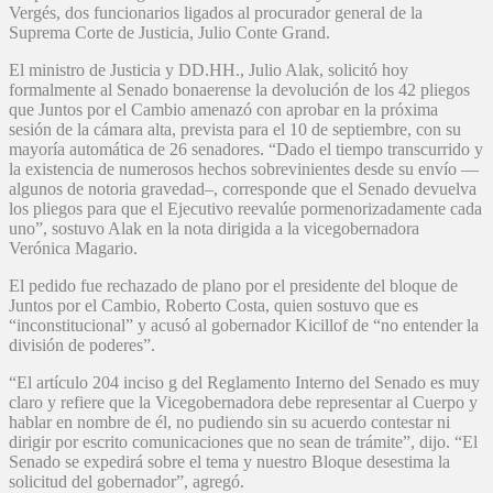
Vergés, dos funcionarios ligados al procurador general de la
Suprema Corte de Justicia, Julio Conte Grand.
El ministro de Justicia y DD.HH., Julio Alak, solicitó hoy
formalmente al Senado bonaerense la devolución de los 42 pliegos
que Juntos por el Cambio amenazó con aprobar en la próxima
sesión de la cámara alta, prevista para el 10 de septiembre, con su
mayoría automática de 26 senadores. “Dado el tiempo transcurrido y
la existencia de numerosos hechos sobrevinientes desde su envío —
algunos de notoria gravedad–, corresponde que el Senado devuelva
los pliegos para que el Ejecutivo reevalúe pormenorizadamente cada
uno”, sostuvo Alak en la nota dirigida a la vicegobernadora
Verónica Magario.
El pedido fue rechazado de plano por el presidente del bloque de
Juntos por el Cambio, Roberto Costa, quien sostuvo que es
“inconstitucional” y acusó al gobernador Kicillof de “no entender la
división de poderes”.
“El artículo 204 inciso g del Reglamento Interno del Senado es muy
claro y refiere que la Vicegobernadora debe representar al Cuerpo y
hablar en nombre de él, no pudiendo sin su acuerdo contestar ni
dirigir por escrito comunicaciones que no sean de trámite”, dijo. “El
Senado se expedirá sobre el tema y nuestro Bloque desestima la
solicitud del gobernador”, agregó.