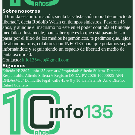
Sobre nosotros
"Difunda esta información, sienta la satisfacción moral de un acto de
libertad”, decía Rodolfo Walsh en tiempos siniestros. Pasaron 45
años, y aunque el macrismo no este en el poder continúa el blindaje
mediático. Justamente, para saber qué es lo que está pasando, sin
pasar por el filtro de los medios hegemónicos, te pedimos que, lejos
de abandonarnos, colabores con INFO135 para que podamos seguir
informándote y seguir siendo un espacio de libertad en medio de
tanta oscuridad.
Contacto:
info135web@gmail.com
Síguenos
Facebook
Twitter
Instagram
Youtube
Edición Nº 2807 - info135.com.ar // Propiedad: Alfredo Silletta. Director
Responsable: Alfredo Silletta // Registro DNDA: PV-2026-10090025-APN-
DNDA#MJ // Domicilio legal: calle 45 e/ 9 y 10, La Plata, Bs. As. // Diseño:
Rafael Guerrero