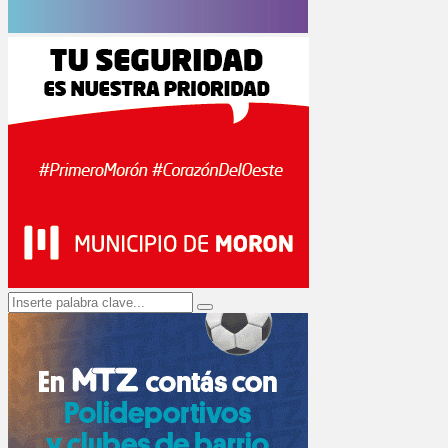
Search
Search
for: