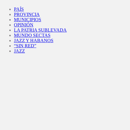
Facebook
Twitter
Instagram
Youtube
PAÍS
PROVINCIA
MUNICIPIOS
OPINIÓN
LA PATRIA SUBLEVADA
MUNDO SECTAS
JAZZ Y HABANOS
“SIN RED”
JAZZ