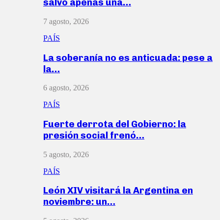
salvó apenas una…
7 agosto, 2026
PAÍS
La soberanía no es anticuada: pese a
la…
6 agosto, 2026
PAÍS
Fuerte derrota del Gobierno: la
presión social frenó…
5 agosto, 2026
PAÍS
León XIV visitará la Argentina en
noviembre: un…