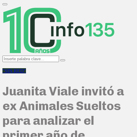
Search
for:
Primary
Menu
Search
Search
for:
"SIN RED"
Juanita Viale invitó a
ex Animales Sueltos
para analizar el
primer año de