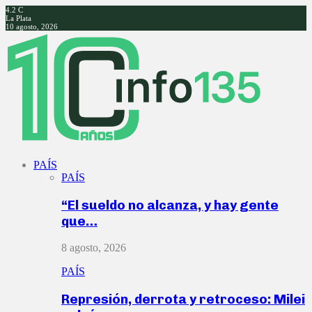
4.2
C
La Plata
10 agosto, 2026
Facebook
Twitter
Instagram
Youtube
PAÍS
PAÍS
“El sueldo no alcanza, y hay gente
que…
8 agosto, 2026
PAÍS
Represión, derrota y retroceso: Milei