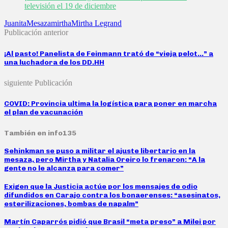
televisión el 19 de diciembre
Juanita
Mesaza
mirtha
Mirtha Legrand
Publicación anterior
¡Al pasto! Panelista de Feinmann trató de “vieja pelot…” a
una luchadora de los DD.HH
siguiente Publicación
COVID: Provincia ultima la logística para poner en marcha
el plan de vacunación
También en info135
Sehinkman se puso a militar el ajuste libertario en la
mesaza, pero Mirtha y Natalia Oreiro lo frenaron: “A la
gente no le alcanza para comer”
Exigen que la Justicia actúe por los mensajes de odio
difundidos en Carajo contra los bonaerenses: “asesinatos,
esterilizaciones, bombas de napalm”
Martín Caparrós pidió que Brasil “meta preso” a Milei por