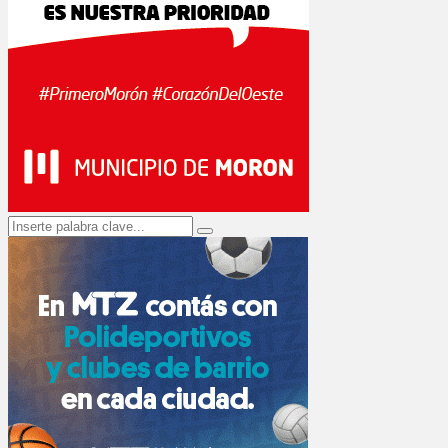
Search
Search
for: