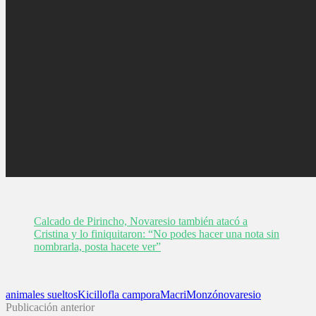
Calcado de Pirincho, Novaresio también atacó a
Cristina y lo finiquitaron: “No podes hacer una nota sin
nombrarla, posta hacete ver”
animales sueltos
Kicillof
la campora
Macri
Monzó
novaresio
Publicación anterior