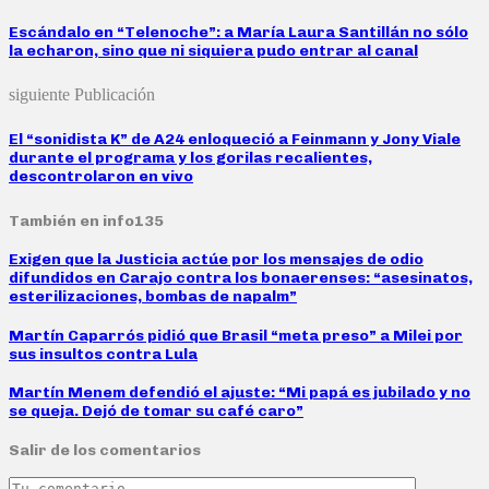
Escándalo en “Telenoche”: a María Laura Santillán no sólo
la echaron, sino que ni siquiera pudo entrar al canal
siguiente Publicación
El “sonidista K” de A24 enloqueció a Feinmann y Jony Viale
durante el programa y los gorilas recalientes,
descontrolaron en vivo
También en info135
Exigen que la Justicia actúe por los mensajes de odio
difundidos en Carajo contra los bonaerenses: “asesinatos,
esterilizaciones, bombas de napalm”
Martín Caparrós pidió que Brasil “meta preso” a Milei por
sus insultos contra Lula
Martín Menem defendió el ajuste: “Mi papá es jubilado y no
se queja. Dejó de tomar su café caro”
Salir de los comentarios