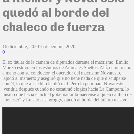
quedó al borde del
chaleco de fuerza
16 diciembre, 2020
16 diciembre, 2020
0
El ex titular de la cámara de diputados durante el macrismo, Emilio
Monzó estuvo en los estudios de Animales Sueltos. Allí, en un mano
a mano con su conductor, el operador del macrismo Novaresio,
lapidó al mamerto y aseguró que no tiene nada de que disculparse
con él, lo que a Luchito le olió mal. Pero lo peor para Novaresio
vendría después cuando no escatimó elogios hacia La Cámpora, lo
mismo que hacia el actual gobernador bonaerense a quien calificó de
“honesto” y Luisito casi groggy, quedó al borde del infarto masivo