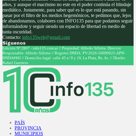
años, y aunque el macrismo no este en el poder continúa el blindaje
mediático. Justamente, para saber qué es lo que está pasando, sin
pasar por el filtro de los medios hegemónicos, te pedimos que, lejos
de abandonarnos, colabores con INFO135 para que podamos seguir
informándote y seguir siendo un espacio de libertad en medio de
tanta oscuridad.
Contacto:
info135web@gmail.com
Síguenos
Facebook
Twitter
Instagram
Youtube
Edición Nº 2807 - info135.com.ar // Propiedad: Alfredo Silletta. Director
Responsable: Alfredo Silletta // Registro DNDA: PV-2026-10090025-APN-
DNDA#MJ // Domicilio legal: calle 45 e/ 9 y 10, La Plata, Bs. As. // Diseño:
Rafael Guerrero
Facebook
Twitter
Instagram
Youtube
PAÍS
PROVINCIA
MUNICIPIOS