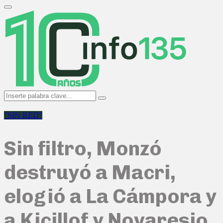
Search
for:
Primary
Menu
Search
Search
for:
"SIN RED"
Sin filtro, Monzó
destruyó a Macri,
elogió a La Cámpora y
a Kicillof y Novaresio