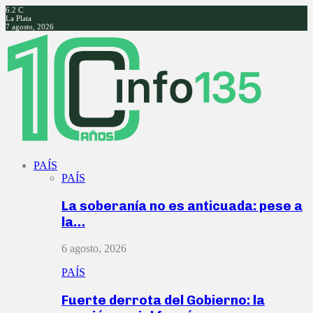
6.2
C
La Plata
7 agosto, 2026
Facebook
Twitter
Instagram
Youtube
PAÍS
PAÍS
La soberanía no es anticuada: pese a
la…
6 agosto, 2026
PAÍS
Fuerte derrota del Gobierno: la